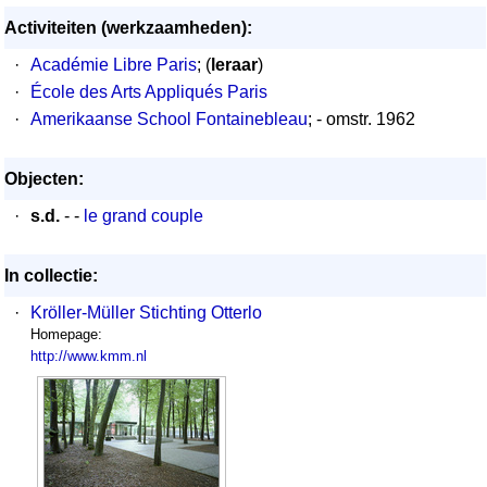
Activiteiten (werkzaamheden):
·
Académie Libre Paris
; (
leraar
)
·
École des Arts Appliqués Paris
·
Amerikaanse School Fontainebleau
; - omstr. 1962
Objecten:
·
s.d.
- -
le grand couple
In collectie:
·
Kröller-Müller Stichting Otterlo
Homepage:
http://www.kmm.nl