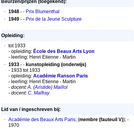
Beurzen/prijzen (toegekend):
·
1948
- -
Prix Blumenthal
·
1949
- -
Prix de la Jeune Sculpture
Opleiding:
·
tot 1933
- opleiding:
École des Beaux Arts Lyon
- leerling: Henri Etienne - Martin
·
1933
- -
kunstopleiding (onderwijs)
- 1933 tot 1933
- opleiding:
Académie Ranson Paris
- leerling: Henri Etienne - Martin
-
docent:
A. (Aristide) Maillol
-
docent:
C. Malfray
Lid van / ingeschreven bij:
·
Académie des Beaux Arts Paris
; (
membre (fauteuil V)
); -
1970