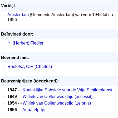
Verblijf:
·
Amsterdam
(Gemeente Amsterdam) van voor 1948 tot na
1956
Beïnvloed door:
·
H. (Herbert) Fiedler
Bevriend met:
·
Roelofsz, C.F. (Charles)
Beurzen/prijzen (toegekend):
·
1947
- -
Koninklijke Subsidie voor de Vrije Schilderkunst
·
1949
- -
Willink van Collenwedstrijd (accessit)
·
1954
- -
Willink van Collenwedstrijd (1e prijs)
·
1956
- -
Aquarelprijs