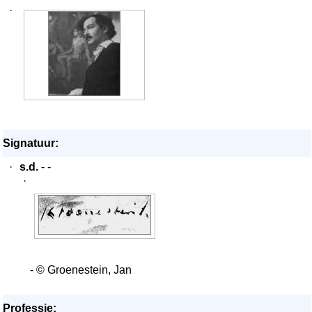
·
Signatuur:
·
s.d.
- -
·
- © Groenestein, Jan
Professie: