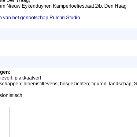
te Den Haag)
rium Nieuw Eykenduynen Kamperfoeliestraat 2/b, Den Haag
en van het genootschap Pulchri Studio
ngen
:
ieverf; plakkaatverf
chappen; bloemstillevens; bosgezichten; figuren; landschap; 
ssionistisch