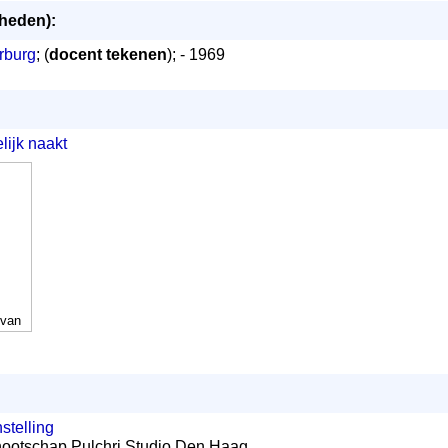
mheden):
rburg
; (
docent tekenen
); - 1969
lijk naakt
 van
stelling
nootschap Pulchri Studio Den Haag