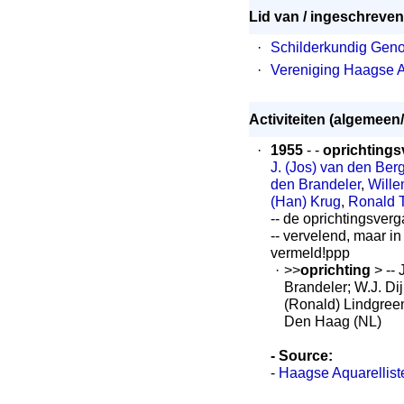
Lid van / ingeschreven 
·
Schilderkundig Geno
·
Vereniging Haagse A
Activiteiten (algemeen/
·
1955
- -
oprichtings
J. (Jos) van den Ber
den Brandeler
,
Wille
(Han) Krug
,
Ronald 
-- de oprichtingsver
-- vervelend, maar in
vermeld!ppp
·
>>
oprichting
> -- 
Brandeler; W.J. Dij
(Ronald) Lindgree
Den Haag (NL)
- Source:
-
Haagse Aquarellist