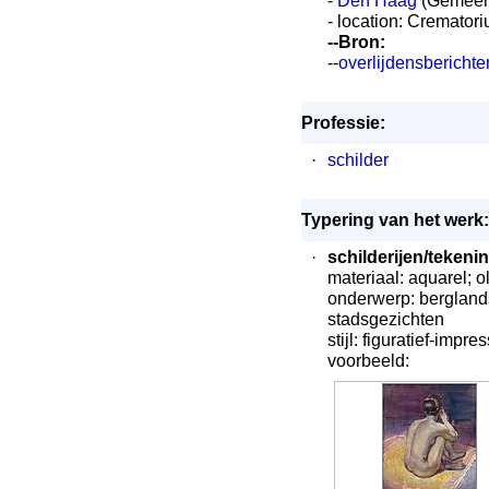
-
Den Haag
(Gemeen
- location: Cremato
--Bron:
--
overlijdensbericht
Professie:
·
schilder
Typering van het werk:
·
schilderijen/tekeni
materiaal: aquarel; ol
onderwerp: berglands
stadsgezichten
stijl: figuratief-impre
voorbeeld: