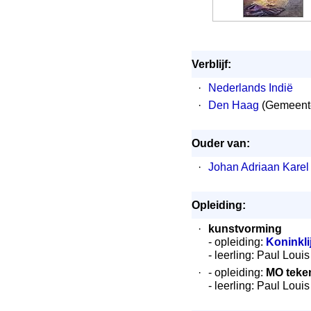
Verblijf:
·
Nederlands Indië
·
Den Haag
(Gemeente
Ouder van:
·
Johan Adriaan Karel
Opleiding:
·
kunstvorming
- opleiding:
Koninkl
- leerling: Paul Loui
·
- opleiding:
MO teke
- leerling: Paul Loui