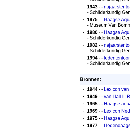
·
1943
- -
najaarstento
- Schilderkundig Ge
·
1975
- -
Haagse Aquar
- Museum Van Bomm
·
1980
- -
Haagse Aquar
- Schilderkundig Ge
·
1982
- -
najaarstento
- Schilderkundig Ge
·
1994
- -
ledententoon
- Schilderkundig Ge
Bronnen:
·
1944
- -
Lexicon van
·
1949
- -
van Hall II;
·
1965
- -
Haagse aqua
·
1969
- -
Lexicon Ned
·
1975
- -
Haagse Aquar
·
1977
- -
Hedendaags