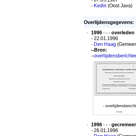
-
Kediri
(Oost Java)
Overlijdensgegevens:
·
1996
- - -
overleden
- 22.01.1996
-
Den Haag
(Gemeen
--Bron:
--
overlijdensbericht
- overlijdensbericht
----
·
1996
- - -
gecremee
- 26.01.1996