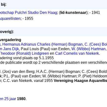
bij:
otschap Pulchri Studio Den Haag
; (
lid-kunstenaar
); - 1941
quarellisten
; - 1955
overig):
vergadering
g
,
Hermanus Adrianus Charles (Herman) Bogman
,
C. (Cees) Bo
m Jans Dijk
, Paul Louis (Paul) van Eeden,
W. (Wibbo) Hartman
Theodoor (Ronald) Lindgreen
en
Carl Cornelis van Niekerk
.
gadering vond plaats op 5.1.1955
 de publicatie wordt op 2 verschillende plaatsen een verschillend
J. (Jos) van den Berg; H.A.C. (Herman) Bogman; C. (Cees) Bold
k; P.L. (Paul) van Eeden; W. (Wibbo) Hartman; P. (Piet) Heldoorn
n; C.C. van Niekerk. vanaf 1955
Vereniging Haagse Aquarelli
en 25 jaar
1980
.