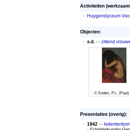
Activiteiten (werkzaa
·
Huygenslyceum Voo
Objecten:
·
s.d.
- -
zittend vrouwe
- © Eeden, P.L. (Paul)
Presentaties (overig):
·
1942
- -
ledententoon
- Schilderkundig Ge