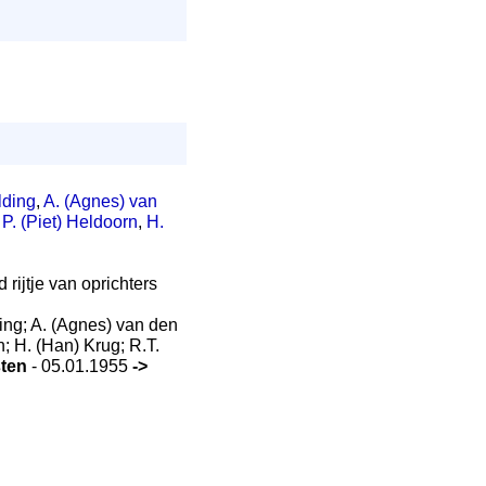
lding
,
A. (Agnes) van
,
P. (Piet) Heldoorn
,
H.
 rijtje van oprichters
ing; A. (Agnes) van den
; H. (Han) Krug; R.T.
sten
- 05.01.1955
->