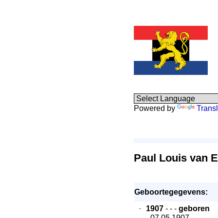
Powered by
Transl
Paul Louis van 
Geboortegegevens:
·
1907
- - -
geboren
- 07.05.1907