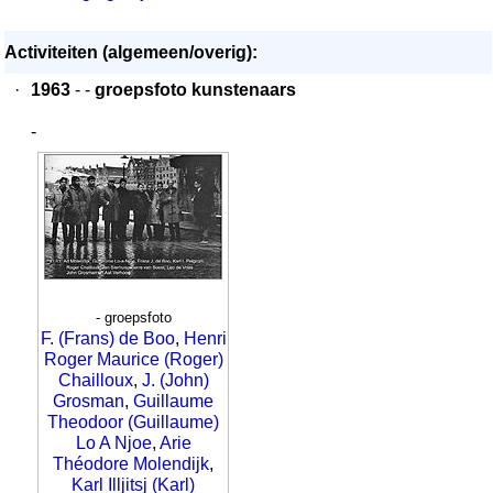
Activiteiten (algemeen/overig):
·
1963
- -
groepsfoto kunstenaars
-
- groepsfoto
F. (Frans) de Boo
,
Henri
Roger Maurice (Roger)
Chailloux
,
J. (John)
Grosman
,
Guillaume
Theodoor (Guillaume)
Lo A Njoe
,
Arie
Théodore Molendijk
,
Karl Illjitsj (Karl)