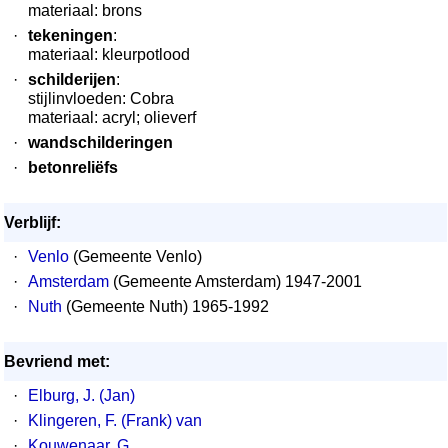
materiaal: brons
·
tekeningen
:
materiaal: kleurpotlood
·
schilderijen
:
stijlinvloeden: Cobra
materiaal: acryl; olieverf
·
wandschilderingen
·
betonreliëfs
Verblijf:
·
Venlo
(Gemeente Venlo)
·
Amsterdam
(Gemeente Amsterdam) 1947-2001
·
Nuth
(Gemeente Nuth) 1965-1992
Bevriend met:
·
Elburg, J. (Jan)
·
Klingeren, F. (Frank) van
·
Kouwenaar, G.