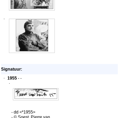
·
Signatuur:
·
1955
- -
·
- dd <*1955>
- © Soest, Pierre van