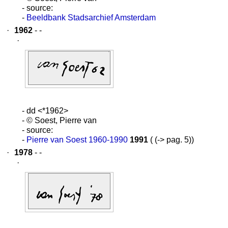
- source:
-
Beeldbank Stadsarchief Amsterdam
·
1962
- -
·
- dd <*1962>
- © Soest, Pierre van
- source:
-
Pierre van Soest 1960-1990
1991
( (-> pag. 5))
·
1978
- -
·