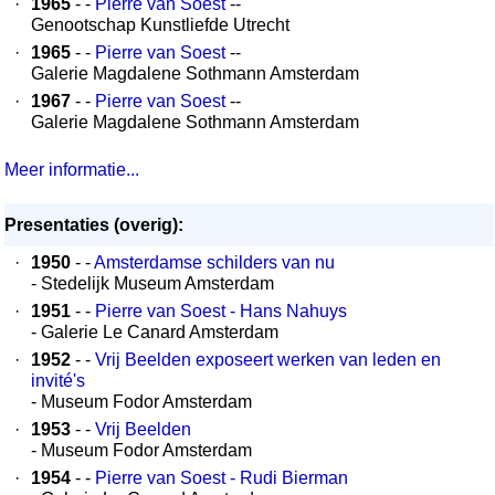
·
1965
- -
Pierre van Soest
--
Genootschap Kunstliefde Utrecht
·
1965
- -
Pierre van Soest
--
Galerie Magdalene Sothmann Amsterdam
·
1967
- -
Pierre van Soest
--
Galerie Magdalene Sothmann Amsterdam
Meer informatie...
Presentaties (overig):
·
1950
- -
Amsterdamse schilders van nu
- Stedelijk Museum Amsterdam
·
1951
- -
Pierre van Soest - Hans Nahuys
- Galerie Le Canard Amsterdam
·
1952
- -
Vrij Beelden exposeert werken van leden en
invité's
- Museum Fodor Amsterdam
·
1953
- -
Vrij Beelden
- Museum Fodor Amsterdam
·
1954
- -
Pierre van Soest - Rudi Bierman