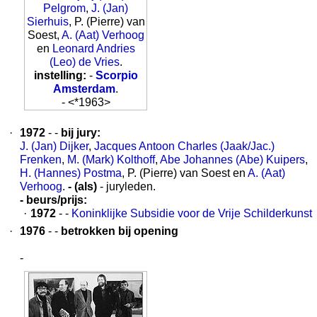
Pelgrom
,
J. (Jan)
Sierhuis
, P. (Pierre) van
Soest,
A. (Aat) Verhoog
en
Leonard Andries
(Leo) de Vries
.
instelling:
-
Scorpio
Amsterdam
.
- <*1963>
·
1972
- -
bij jury:
J. (Jan) Dijker
,
Jacques Antoon Charles (Jaak/Jac.)
Frenken
,
M. (Mark) Kolthoff
,
Abe Johannes (Abe) Kuipers
,
H. (Hannes) Postma
, P. (Pierre) van Soest en
A. (Aat)
Verhoog
.
- (als)
- juryleden.
- beurs/prijs:
·
1972
- -
Koninklijke Subsidie voor de Vrije Schilderkunst
·
1976
- -
betrokken bij opening
-