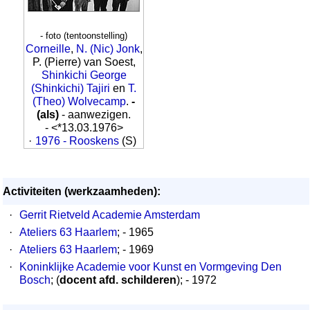
- foto (tentoonstelling)
Corneille
,
N. (Nic) Jonk
,
P. (Pierre) van Soest,
Shinkichi George
(Shinkichi) Tajiri
en
T.
(Theo) Wolvecamp
.
-
(als)
- aanwezigen.
- <*13.03.1976>
·
1976 - Rooskens
(S)
Activiteiten (werkzaamheden):
·
Gerrit Rietveld Academie Amsterdam
·
Ateliers 63 Haarlem
; - 1965
·
Ateliers 63 Haarlem
; - 1969
·
Koninklijke Academie voor Kunst en Vormgeving Den
Bosch
; (
docent afd. schilderen
); - 1972