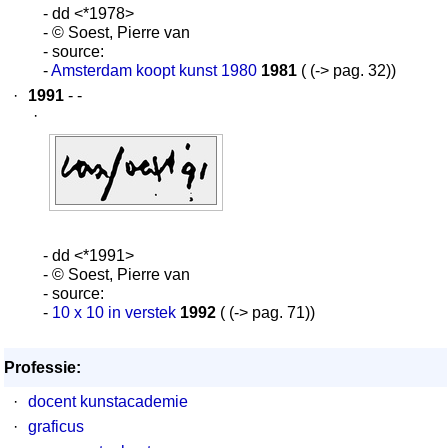
- dd <*1978>
- © Soest, Pierre van
- source:
-
Amsterdam koopt kunst 1980
1981
( (-> pag. 32))
·
1991
- -
·
- dd <*1991>
- © Soest, Pierre van
- source:
-
10 x 10 in verstek
1992
( (-> pag. 71))
Professie:
·
docent kunstacademie
·
graficus