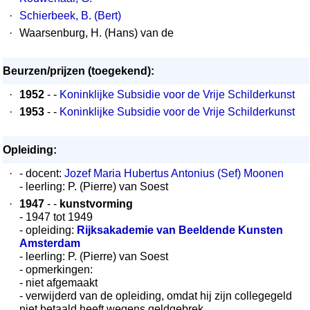
·
Schierbeek, B. (Bert)
·
Waarsenburg, H. (Hans) van de
Beurzen/prijzen (toegekend):
·
1952
- -
Koninklijke Subsidie voor de Vrije Schilderkunst
·
1953
- -
Koninklijke Subsidie voor de Vrije Schilderkunst
Opleiding:
·
- docent:
Jozef Maria Hubertus Antonius (Sef) Moonen
- leerling: P. (Pierre) van Soest
·
1947
- -
kunstvorming
- 1947 tot 1949
- opleiding:
Rijksakademie van Beeldende Kunsten
Amsterdam
- leerling: P. (Pierre) van Soest
- opmerkingen:
- niet afgemaakt
- verwijderd van de opleiding, omdat hij zijn collegegeld
niet betaald heeft wegens geldgebrek