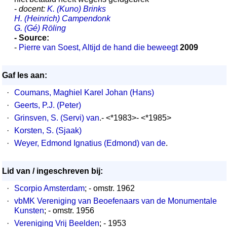
-
docent:
K. (Kuno) Brinks
H. (Heinrich) Campendonk
G. (Gé) Röling
- Source:
-
Pierre van Soest, Altijd de hand die beweegt
2009
Gaf les aan:
·
Coumans, Maghiel Karel Johan (Hans)
·
Geerts, P.J. (Peter)
·
Grinsven, S. (Servi) van
.- <*1983>- <*1985>
·
Korsten, S. (Sjaak)
·
Weyer, Edmond Ignatius (Edmond) van de
.
Lid van / ingeschreven bij:
·
Scorpio Amsterdam
; - omstr. 1962
·
vbMK Vereniging van Beoefenaars van de Monumentale
Kunsten
; - omstr. 1956
·
Vereniging Vrij Beelden
; - 1953