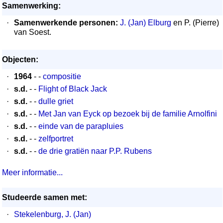
Samenwerking:
·
Samenwerkende personen:
J. (Jan) Elburg
en P. (Pierre)
van Soest.
Objecten:
·
1964
- -
compositie
·
s.d.
- -
Flight of Black Jack
·
s.d.
- -
dulle griet
·
s.d.
- -
Met Jan van Eyck op bezoek bij de familie Arnolfini
·
s.d.
- -
einde van de parapluies
·
s.d.
- -
zelfportret
·
s.d.
- -
de drie gratiën naar P.P. Rubens
Meer informatie...
Studeerde samen met:
·
Stekelenburg, J. (Jan)