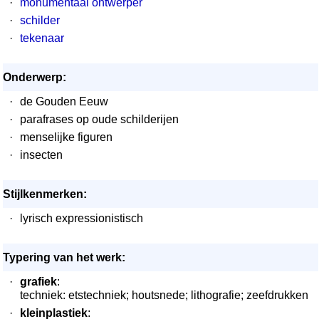
·
monumentaal ontwerper
·
schilder
·
tekenaar
Onderwerp:
·
de Gouden Eeuw
·
parafrases op oude schilderijen
·
menselijke figuren
·
insecten
Stijlkenmerken:
·
lyrisch expressionistisch
Typering van het werk:
·
grafiek
:
techniek: etstechniek; houtsnede; lithografie; zeefdrukken
·
kleinplastiek
: