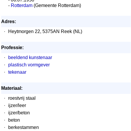
-
Rotterdam
(Gemeente Rotterdam)
Adres:
·
Heytmorgen 22, 5375AN Reek (NL)
Professie:
·
beeldend kunstenaar
·
plastisch vormgever
·
tekenaar
Materiaal:
·
roestvrij staal
·
ijzer/leer
·
ijzer/beton
·
beton
·
berkestammen