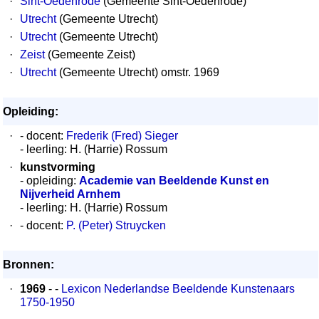
·
Sint-Oedenrode
(Gemeente Sint-Oedenrode)
·
Utrecht
(Gemeente Utrecht)
·
Utrecht
(Gemeente Utrecht)
·
Zeist
(Gemeente Zeist)
·
Utrecht
(Gemeente Utrecht) omstr. 1969
Opleiding:
·
- docent:
Frederik (Fred) Sieger
- leerling: H. (Harrie) Rossum
·
kunstvorming
- opleiding:
Academie van Beeldende Kunst en
Nijverheid Arnhem
- leerling: H. (Harrie) Rossum
·
- docent:
P. (Peter) Struycken
Bronnen:
·
1969
- -
Lexicon Nederlandse Beeldende Kunstenaars
1750-1950