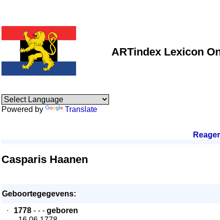
ARTindex Lexicon On
Powered by
Translate
Reage
Casparis Haanen
Geboortegegevens:
·
1778
- - -
geboren
- 16.06.1778