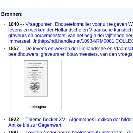
Bronnen:
·
1840
- -
Vraagpunten, Enqueteformulier voor uit te geven We
levens en werken der Hollandsche en Vlaamsche kunstschi
graveurs en bouwmeesters, van het begin der vijftiende eeu
Immerzeel, Jr
(
http://hdl.handle.net/10934/RM0001.COLL
·
1857
- -
De levens en werken der Hollandsche en Vlaamsch
beeldhouwers, graveurs en bouwmeesters, van den vroegste
- titelpagina
·
1922
- -
Thieme Becker XV - Algemeines Lexikon der bilde
Antike bis zur Gegenwart
·
1981
- -
Lexicon Nederlandse beeldende Kunstenaars 175