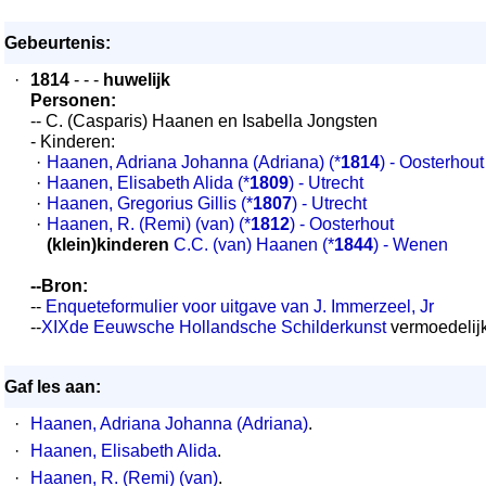
Gebeurtenis:
·
1814
- - -
huwelijk
Personen:
-- C. (Casparis) Haanen en Isabella Jongsten
- Kinderen:
·
Haanen, Adriana Johanna (Adriana)
(*
1814
) - Oosterhout
·
Haanen, Elisabeth Alida
(*
1809
) - Utrecht
·
Haanen, Gregorius Gillis
(*
1807
) - Utrecht
·
Haanen, R. (Remi) (van)
(*
1812
) - Oosterhout
(klein)kinderen
C.C. (van) Haanen
(*
1844
) - Wenen
--Bron:
--
Enqueteformulier voor uitgave van J. Immerzeel, Jr
--
XIXde Eeuwsche Hollandsche Schilderkunst
vermoedelij
Gaf les aan:
·
Haanen, Adriana Johanna (Adriana)
.
·
Haanen, Elisabeth Alida
.
·
Haanen, R. (Remi) (van)
.