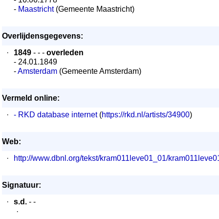
-
Maastricht
(Gemeente Maastricht)
Overlijdensgegevens:
·
1849
- - -
overleden
- 24.01.1849
-
Amsterdam
(Gemeente Amsterdam)
Vermeld online:
·
- RKD database internet
(
https://rkd.nl/artists/34900
)
Web:
·
http://www.dbnl.org/tekst/kram011leve01_01/kram011lev
Signatuur:
·
s.d.
- -
·