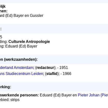
ijk
nen:
ard (Ed) Bayer en Gussler
:
65
ding:
Culturele Antropologie
ling: Eduard (Ed) Bayer
ten (werkzaamheden):
ederland Amsterdam
; (
redacteur
); - 1951
ans Studiecentrum Leiden
; (
staflid
); - 1966
rking:
werkende personen:
Eduard (Ed) Bayer en
Pieter Johan (Pie
bied: strips