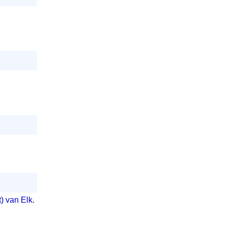
t) van Elk
.