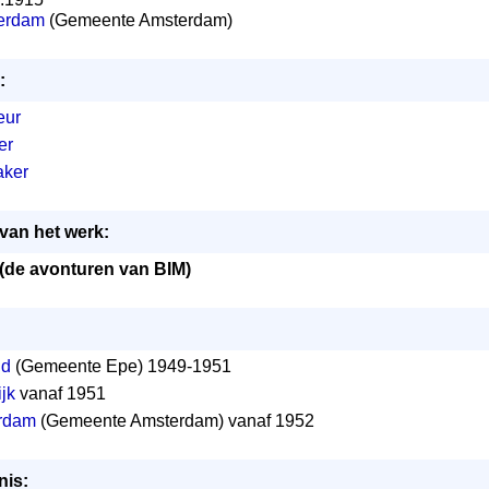
erdam
(Gemeente Amsterdam)
:
eur
er
aker
van het werk:
 (de avonturen van BIM)
ld
(Gemeente Epe) 1949-1951
jk
vanaf 1951
rdam
(Gemeente Amsterdam) vanaf 1952
nis: