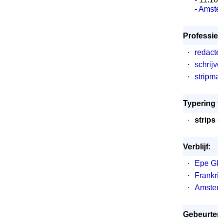
-
Amst
Professie
·
redact
·
schrijv
·
stripm
Typering 
·
strips
Verblijf:
·
Epe G
·
Frankri
·
Amste
Gebeurte