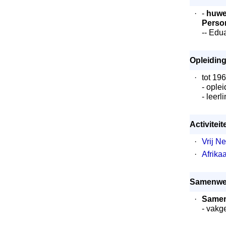
·
-
huwel
Perso
-- Edu
Opleiding
·
tot 19
- oplei
- leer
Activitei
·
Vrij N
·
Afrika
Samenwe
·
Samen
- vakge