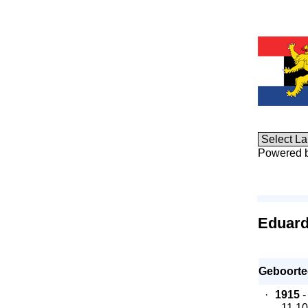
Powered 
Eduard
Geboorte
·
1915
- 
- 11.1