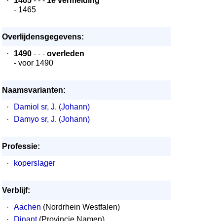
·
1465
- - -
1e vermelding
- 1465
Overlijdensgegevens:
·
1490
- - -
overleden
- voor 1490
Naamsvarianten:
·
Damiol sr, J. (Johann)
·
Damyo sr, J. (Johann)
Professie:
·
koperslager
Verblijf:
·
Aachen
(Nordrhein Westfalen)
·
Dinant
(Provincie Namen)