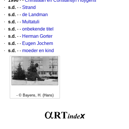
·
1996
- -
Christiaan en Constantijn Huygens
·
s.d.
- -
Strand
·
s.d.
- -
de Landman
·
s.d.
- -
Multatuli
·
s.d.
- -
onbekende titel
·
s.d.
- -
Herman Gorter
·
s.d.
- -
Eugen Jochem
·
s.d.
- -
moeder en kind
- © Bayens, H. (Hans)