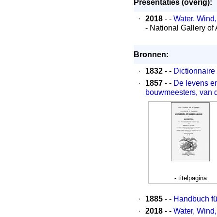
Presentaties (overig):
·
2018
- -
Water, Wind,
- National Gallery of
Bronnen:
·
1832
- -
Dictionnaire
·
1857
- -
De levens e
bouwmeesters, van de
- titelpagina
·
1885
- -
Handbuch fü
·
2018
- -
Water, Wind,