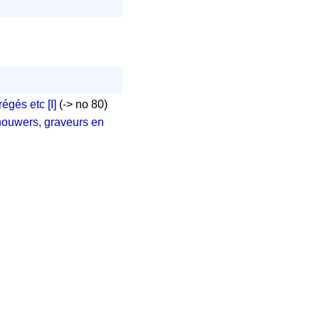
égés etc [I]
(-> no 80)
houwers, graveurs en