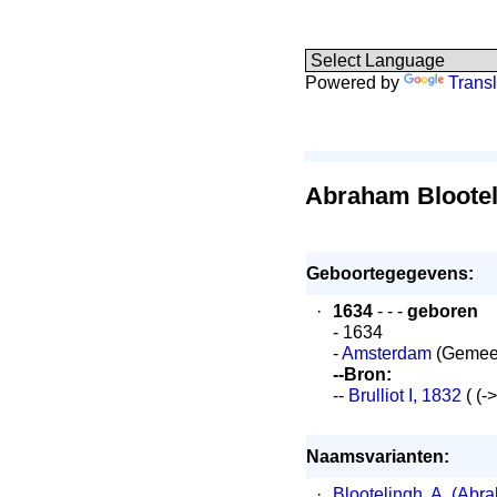
Powered by
Transl
Abraham Blootel
Geboortegegevens:
·
1634
- - -
geboren
- 1634
-
Amsterdam
(Gemee
--Bron:
--
Brulliot I, 1832
( (-
Naamsvarianten:
·
Blootelingh, A. (Abr