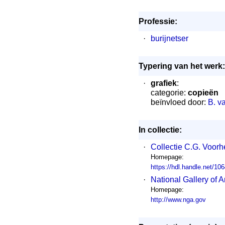
Professie:
·
burijnetser
Typering van het werk:
·
grafiek
:
categorie:
copieën
beïnvloed door:
B. v
In collectie:
·
Collectie C.G. Voor
Homepage:
https://hdl.handle.net/1
·
National Gallery of 
Homepage:
http://www.nga.gov