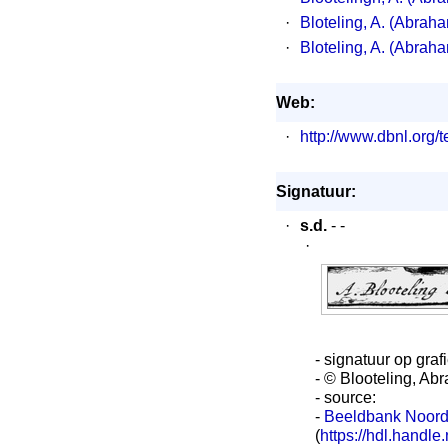
·
Bloteling, A. (Abrah
·
Bloteling, A. (Abrah
Web:
·
http://www.dbnl.or
Signatuur:
·
s.d.
- -
·
- signatuur op graf
- © Blooteling, Ab
- source:
-
Beeldbank Noord-
(
https://hdl.han