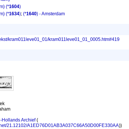
am)
(*
1604
)
am)
(*
1634
)
;
(*
1640
) - Amsterdam
g/tekst/kram011leve01_01/kram011leve01_01_0005.htm#419
iek
raham
Hollands Archief
(
dle.net/21.12102/A1ED76D01AB3A037C66A50D00FE330AA
))