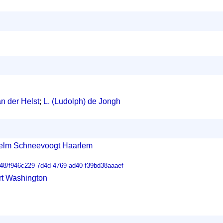
an der Helst
;
L. (Ludolph) de Jongh
helm Schneevoogt Haarlem
0648/f946c229-7d4d-4769-ad40-f39bd38aaaef
Art Washington