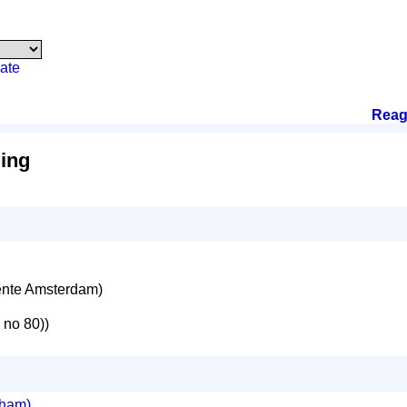
ate
Reag
ing
nte Amsterdam)
> no 80))
aham)