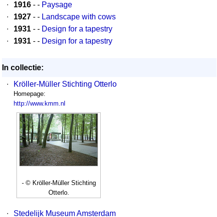
·
1916
- -
Paysage
·
1927
- -
Landscape with cows
·
1931
- -
Design for a tapestry
·
1931
- -
Design for a tapestry
In collectie:
·
Kröller-Müller Stichting Otterlo
Homepage:
http://www.kmm.nl
- © Kröller-Müller Stichting
Otterlo.
·
Stedelijk Museum Amsterdam