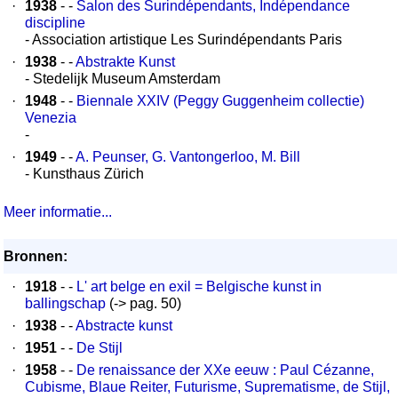
·
1938
- -
Salon des Surindépendants, Indépendance
discipline
- Association artistique Les Surindépendants Paris
·
1938
- -
Abstrakte Kunst
- Stedelijk Museum Amsterdam
·
1948
- -
Biennale XXIV (Peggy Guggenheim collectie)
Venezia
-
·
1949
- -
A. Peunser, G. Vantongerloo, M. Bill
- Kunsthaus Zürich
Meer informatie...
Bronnen:
·
1918
- -
L' art belge en exil = Belgische kunst in
ballingschap
(-> pag. 50)
·
1938
- -
Abstracte kunst
·
1951
- -
De Stijl
·
1958
- -
De renaissance der XXe eeuw : Paul Cézanne,
Cubisme, Blaue Reiter, Futurisme, Suprematisme, de Stijl,