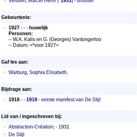
·
Verdren, Marcel Henri
(*
1933
) - Brussel
Gebeurtenis:
·
1927
- - -
huwelijk
Personen:
-- W.A. Kalis en G. (Georges) Vantongerloo
-- Datum: <*voor 1927>
Gaf les aan:
·
Warburg, Sophia Elisabeth
.
Bijdrage aan:
·
1918
- -
1918
- eerste manifest van De Stijl
Lid van / ingeschreven bij:
·
Abstraction-Création
; - 1931
·
De Stijl