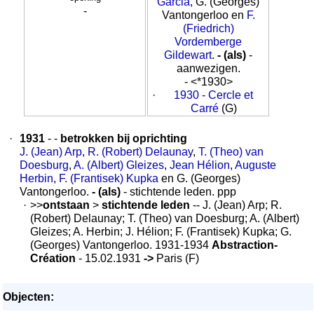
Garcia
, G. (Georges)
-
Vantongerloo en
F.
(Friedrich)
Vordemberge
Gildewart
.
- (als)
-
aanwezigen.
- <*1930>
·
1930 - Cercle et
Carré
(G)
·
1931
- -
betrokken bij oprichting
J. (Jean) Arp
,
R. (Robert) Delaunay
,
T. (Theo) van
Doesburg
,
A. (Albert) Gleizes
,
Jean Hélion
,
Auguste
Herbin
,
F. (Frantisek) Kupka
en G. (Georges)
Vantongerloo.
- (als)
- stichtende leden. ppp
·
>>
ontstaan
>
stichtende leden
-- J. (Jean) Arp; R.
(Robert) Delaunay; T. (Theo) van Doesburg; A. (Albert)
Gleizes; A. Herbin; J. Hélion; F. (Frantisek) Kupka; G.
(Georges) Vantongerloo. 1931-1934
Abstraction-
Création
- 15.02.1931
->
Paris (F)
Objecten: