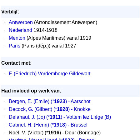
Verblijf:
·
Antwerpen
(Arrondissement Antwerpen)
·
Nederland
1914-1918
·
Menton
(Alpes Maritimes) vanaf 1919
·
Paris
(Paris (dép.)) vanaf 1927
Contact met:
·
F. (Friedrich) Vordemberge Gildewart
Had invloed op werk van:
·
Bergen, E. (Emile)
(*
1923
) - Aarschot
·
Decock, G. (Gilbert)
(*
1928
) - Knokke
·
Delahaut, J. (Jo)
(*
1911
) - Vottem Iez Liège (B)
·
Gabriel, H. (Henri)
(*
1918
) - Brussel
·
Noël, V. (Victor) (*
1916
) - Dour (Borinage)