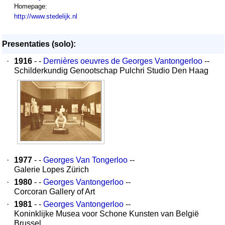
Homepage:
http://www.stedelijk.nl
Presentaties (solo):
·
1916
- -
Dernières oeuvres de Georges Vantongerloo
--
Schilderkundig Genootschap Pulchri Studio Den Haag
·
1977
- -
Georges Van Tongerloo
--
Galerie Lopes Zürich
·
1980
- -
Georges Vantongerloo
--
Corcoran Gallery of Art
·
1981
- -
Georges Vantongerloo
--
Koninklijke Musea voor Schone Kunsten van België
Brussel