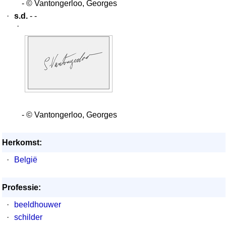
- © Vantongerloo, Georges
·
s.d.
- -
·
- © Vantongerloo, Georges
Herkomst:
·
België
Professie:
·
beeldhouwer
·
schilder