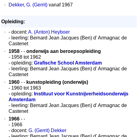
·
Dekker, G. (Gerrit)
vanaf 1967
Opleiding:
·
- docent:
A. (Anton) Heyboer
- leerling: Bernard Jean Jacques (Ben) d' Armagnac de
Castenet
·
1958
- -
onderwijs aan beroepsopleiding
- 1958 tot 1962
- opleiding:
Grafische School Amsterdam
- leerling: Bernard Jean Jacques (Ben) d' Armagnac de
Castenet
·
1960
- -
kunstopleiding (onderwijs)
- 1960 tot 1963
- opleiding:
Instituut voor Kunstnijverheidsonderwijs
Amsterdam
- leerling: Bernard Jean Jacques (Ben) d' Armagnac de
Castenet
·
1966
- -
- 1966
- docent:
G. (Gerrit) Dekker
- leerling: Bernard Jean Jacques (Ben) d' Armagnac de