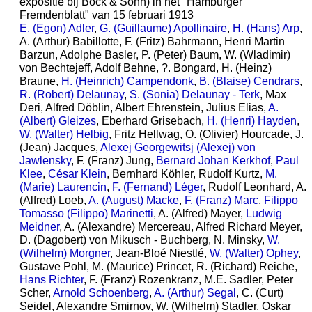
expositie bij Bock & Sohn) in het "Hamburger
Fremdenblatt" van 15 februari 1913
E. (Egon) Adler
,
G. (Guillaume) Apollinaire
,
H. (Hans) Arp
,
A. (Arthur) Babillotte, F. (Fritz) Bahrmann, Henri Martin
Barzun, Adolphe Basler, P. (Peter) Baum, W. (Wladimir)
von Bechtejeff, Adolf Behne, ?. Bongard, H. (Heinz)
Braune,
H. (Heinrich) Campendonk
,
B. (Blaise) Cendrars
,
R. (Robert) Delaunay
,
S. (Sonia) Delaunay - Terk
, Max
Deri, Alfred Döblin, Albert Ehrenstein, Julius Elias,
A.
(Albert) Gleizes
, Eberhard Grisebach,
H. (Henri) Hayden
,
W. (Walter) Helbig
, Fritz Hellwag, O. (Olivier) Hourcade, J.
(Jean) Jacques,
Alexej Georgewitsj (Alexej) von
Jawlensky
, F. (Franz) Jung,
Bernard Johan Kerkhof
,
Paul
Klee
,
César Klein
, Bernhard Köhler, Rudolf Kurtz,
M.
(Marie) Laurencin
,
F. (Fernand) Léger
, Rudolf Leonhard, A.
(Alfred) Loeb,
A. (August) Macke
,
F. (Franz) Marc
,
Filippo
Tomasso (Filippo) Marinetti
, A. (Alfred) Mayer,
Ludwig
Meidner
, A. (Alexandre) Mercereau, Alfred Richard Meyer,
D. (Dagobert) von Mikusch - Buchberg, N. Minsky,
W.
(Wilhelm) Morgner
, Jean-Bloé Niestlé,
W. (Walter) Ophey
,
Gustave Pohl, M. (Maurice) Princet, R. (Richard) Reiche,
Hans Richter
, F. (Franz) Rozenkranz, M.E. Sadler, Peter
Scher,
Arnold Schoenberg
,
A. (Arthur) Segal
, C. (Curt)
Seidel, Alexandre Smirnov, W. (Wilhelm) Stadler, Oskar