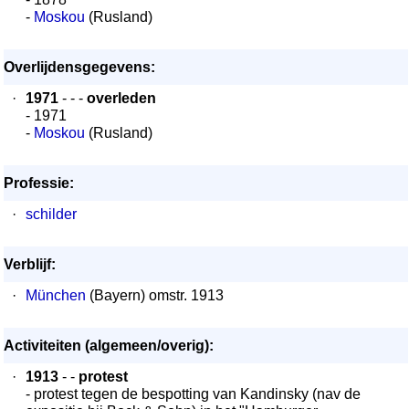
-
Moskou
(Rusland)
Overlijdensgegevens:
·
1971
- - -
overleden
- 1971
-
Moskou
(Rusland)
Professie:
·
schilder
Verblijf:
·
München
(Bayern) omstr. 1913
Activiteiten (algemeen/overig):
·
1913
- -
protest
- protest tegen de bespotting van Kandinsky (nav de