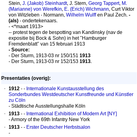
Stein,
J. (Jakob) Steinhardt
, J. Stern,
Georg Tappert
,
M.
(Marianne) von Werefkin
,
E. (Erich) Wichmann
, Curt Viktor
von Witzleben - Normann,
Wilhelm Wulff
en Paul Zech.
-
(als)
- ondertekenaars.
- <*maart 1913>
-- protest tegen de bespotting van Kandinsky (nav de
expositie bij Bock & Sohn) in het "Hamburger
Fremdenblatt" van 15 februari 1913
- Source:
- Der Sturm, 1913-03 nr 150/151
1913
- Der Sturm, 1913-03 nr 152/153
1913
.
Presentaties (overig):
·
1912
- -
Internationale Kunstausstellung des
Sonderbundes Westdeutscher Kunstfreunde und Künstler
zu Cöln
- Städtische Ausstellungshalle Köln
·
1913
- -
International Exhibition of Modern Art [NY]
- Armory of the 69th Infantry New York
·
1913
- -
Erster Deutscher Herbstsalon
-