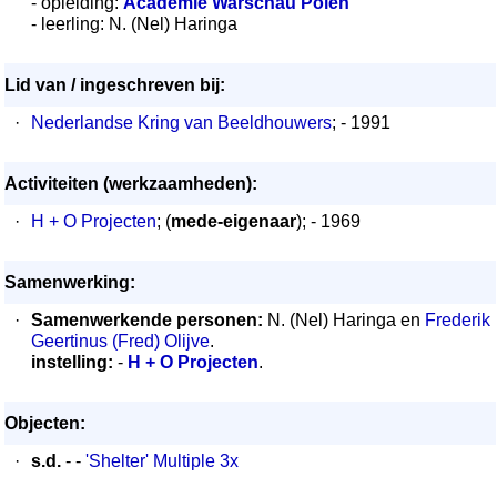
- opleiding:
Academie Warschau Polen
- leerling: N. (Nel) Haringa
Lid van / ingeschreven bij:
·
Nederlandse Kring van Beeldhouwers
; - 1991
Activiteiten (werkzaamheden):
·
H + O Projecten
; (
mede-eigenaar
); - 1969
Samenwerking:
·
Samenwerkende personen:
N. (Nel) Haringa en
Frederik
Geertinus (Fred) Olijve
.
instelling:
-
H + O Projecten
.
Objecten:
·
s.d.
- -
'Shelter' Multiple 3x