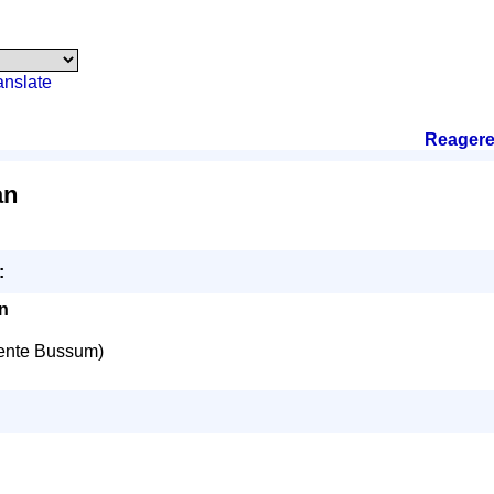
anslate
Reager
an
:
n
nte Bussum)