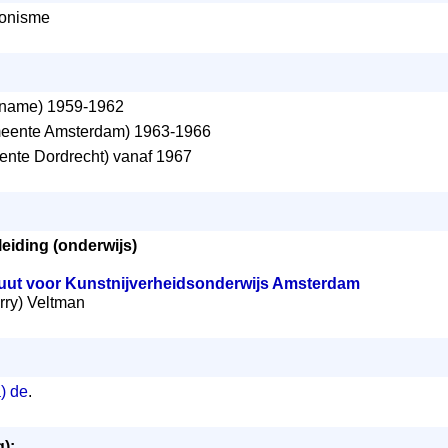
ionisme
iname) 1959-1962
ente Amsterdam) 1963-1966
nte Dordrecht) vanaf 1967
eiding (onderwijs)
tuut voor Kunstnijverheidsonderwijs Amsterdam
erry) Veltman
) de
.
):