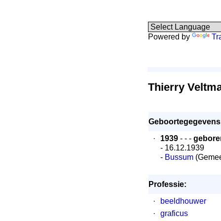
Powered by
Tr
Thierry Veltm
Geboortegegevens
·
1939
- - -
gebore
- 16.12.1939
-
Bussum
(Gemee
Professie:
·
beeldhouwer
·
graficus