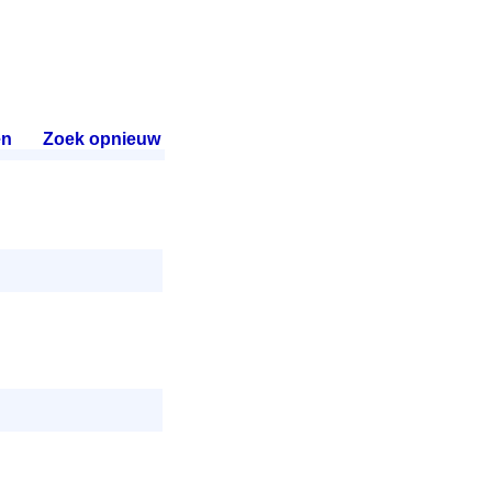
en
.
Zoek opnieuw
.