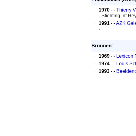
·
1970
- -
Thierry 
- Stichting Int 
·
1991
- -
AZK Gale
-
Bronnen:
·
1969
- -
Lexicon 
·
1974
- -
Louis Sch
·
1993
- -
Beelden