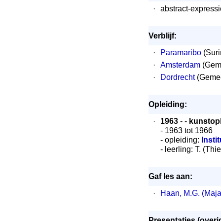
·
abstract-express
Verblijf:
·
Paramaribo
(Sur
·
Amsterdam
(Geme
·
Dordrecht
(Gemee
Opleiding:
·
1963
- -
kunstopl
- 1963 tot 1966
- opleiding:
Insti
- leerling: T. (Thi
Gaf les aan:
·
Haan, M.G. (Maja
Presentaties (overig