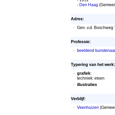
-
Den Haag
(Gemeen
Adres:
·
Gen. v.d. Boschweg
Professie:
·
beeldend kunstenaa
Typering van het werk:
·
grafiek
:
techniek: etsen
·
illustraties
Verblijf:
·
Veenhuizen
(Gemeen