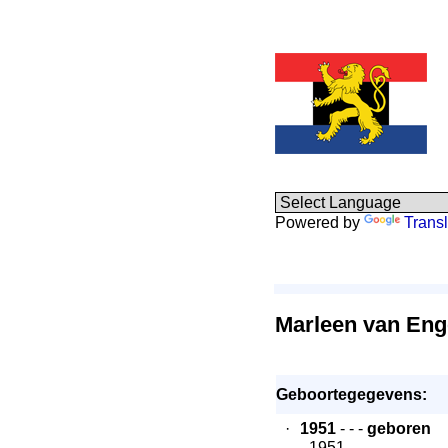
Powered by
Transl
Marleen van Eng
Geboortegegevens:
·
1951
- - -
geboren
- 1951