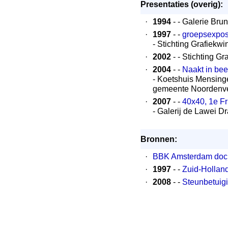
Presentaties (overig):
·
1994
- - Galerie Bru
·
1997
- -
groepsexpos
- Stichting Grafiek
·
2002
- - Stichting G
·
2004
- -
Naakt in bee
- Koetshuis Mensing
gemeente Noordenv
·
2007
- -
40x40, 1e Fr
- Galerij de Lawei Dr
Bronnen:
·
BBK Amsterdam doc
·
1997
- -
Zuid-Holland
·
2008
- -
Steunbetuig