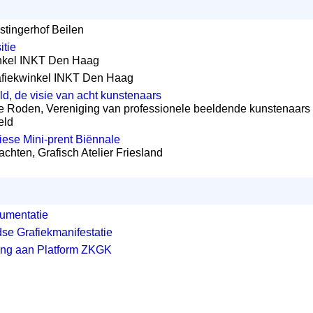
nstingerhof Beilen
itie
winkel INKT Den Haag
rafiekwinkel INKT Den Haag
ld, de visie van acht kunstenaars
e Roden, Vereniging van professionele beeldende kunstenaars
eld
iese Mini-prent Biënnale
achten, Grafisch Atelier Friesland
umentatie
se Grafiekmanifestatie
ing aan Platform ZKGK