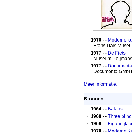
·
1970
- -
Moderne ku
- Frans Hals Muse
·
1977
- -
De Fiets
- Museum Boijmans
·
1977
- -
Documenta 
- Documenta GmbH K
Meer informatie...
Bronnen:
·
1964
- -
Balans
·
1968
- -
Three blind
·
1969
- -
Figuurlijk
·
1970
- -
Moderne Ku