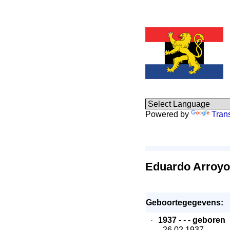
Powered by
Tran
Eduardo Arroyo
Geboortegegevens:
·
1937
- - -
geboren
- 26.02.1937