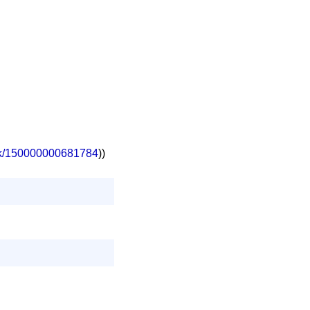
work/150000000681784
))