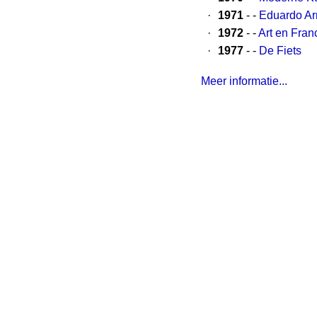
·
1971
- -
Eduardo Arr
·
1972
- -
Art en Fran
·
1977
- -
De Fiets
Meer informatie...