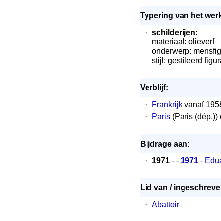
Typering van het werk
·
schilderijen
:
materiaal: olieverf
onderwerp: mensfi
stijl: gestileerd figur
Verblijf:
·
Frankrijk
vanaf 195
·
Paris
(Paris (dép.))
Bijdrage aan:
·
1971
- -
1971
- Edua
Lid van / ingeschreven
·
Abattoir