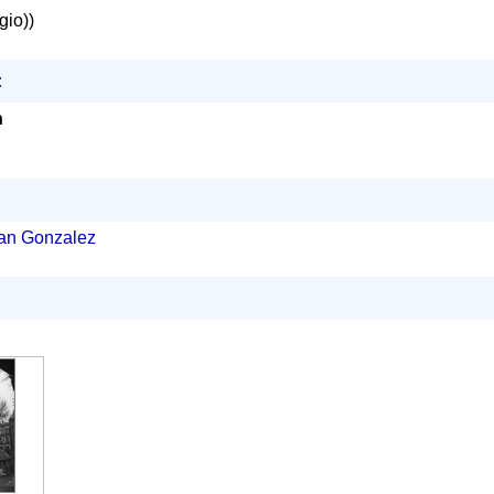
gio))
:
n
uan Gonzalez