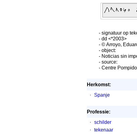
- signatuur op te
- dd <*2003>
- © Arroyo, Eduar
- object:
- Noticias sin imp
- source:
- Centre Pompido
Herkomst:
·
Spanje
Professie:
·
schilder
·
tekenaar