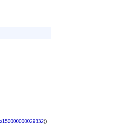
work/150000000029332
))