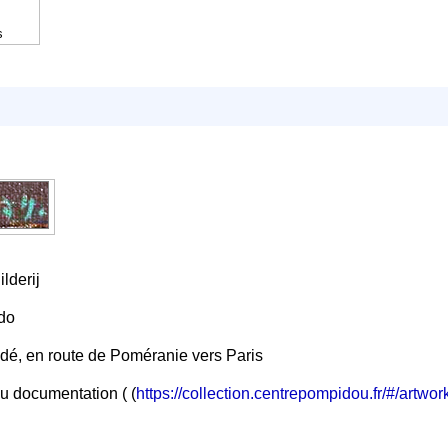
s
lderij
do
dé, en route de Poméranie vers Paris
u documentation ( (
https://collection.centrepompidou.fr/#/art