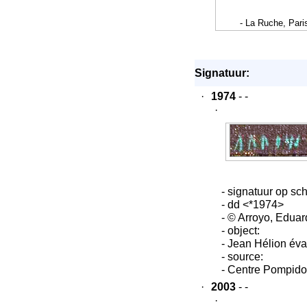
- La Ruche, Pari
Signatuur:
·
1974
- -
·
- signatuur op schi
- dd <*1974>
- © Arroyo, Eduar
- object:
- Jean Hélion éva
- source:
- Centre Pompido
·
2003
- -
·