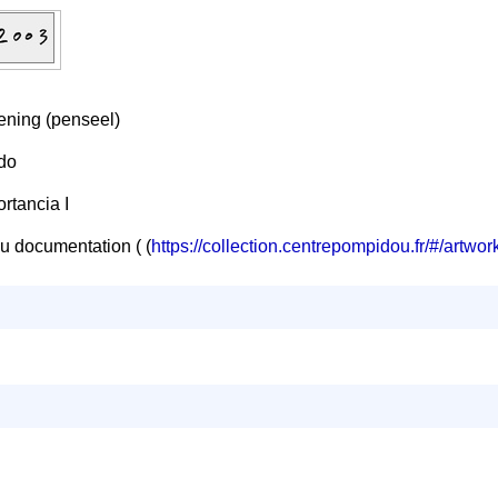
kening (penseel)
do
ortancia I
u documentation ( (
https://collection.centrepompidou.fr/#/art