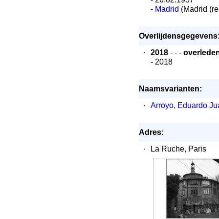
-
Madrid
(Madrid (re
Overlijdensgegevens
·
2018
- - -
overlede
- 2018
Naamsvarianten:
·
Arroyo, Eduardo J
Adres:
·
La Ruche, Paris