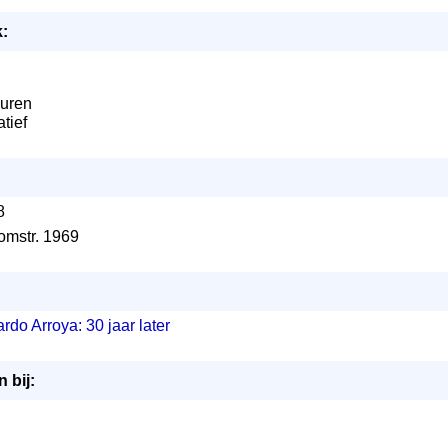
:
guren
atief
8
 omstr. 1969
rdo Arroya: 30 jaar later
 bij: