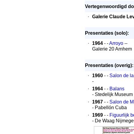
Vertegenwoordigd door
·
Galerie Claude Lev
Presentaties (solo):
·
1964
- -
Arroyo
--
Galerie 20 Arnhem
Presentaties (overig):
·
1960
- -
Salon de la
-
·
1964
- -
Balans
- Stedelijk Museu
·
1967
- -
Salon de M
- Pabellón Cuba
·
1969
- -
Figuurlijk
- De Waag Nijmege