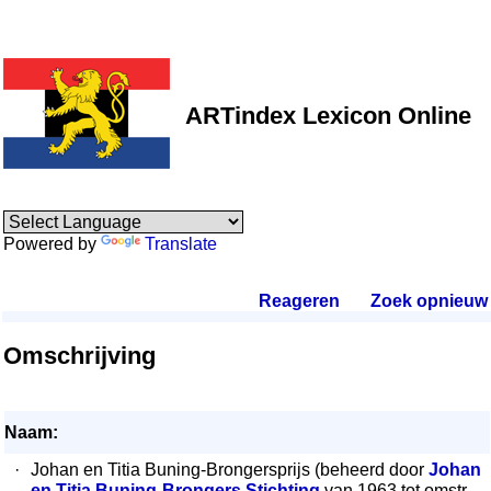
ARTindex Lexicon Online
Powered by
Translate
Reageren
.
Zoek opnieuw
.
Omschrijving
Naam:
·
Johan en Titia Buning-Brongersprijs (beheerd door
Johan
en Titia Buning-Brongers Stichting
van 1963 tot omstr.