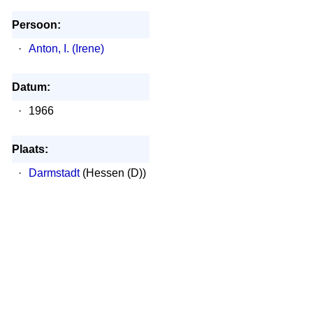
Persoon:
·
Anton, I. (Irene)
Datum:
·
1966
Plaats:
·
Darmstadt
(Hessen (D))