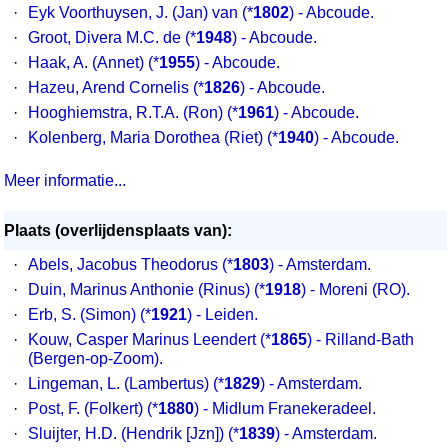
·
Eyk Voorthuysen, J. (Jan) van (*
1802
) - Abcoude.
·
Groot, Divera M.C. de (*
1948
) - Abcoude.
·
Haak, A. (Annet) (*
1955
) - Abcoude.
·
Hazeu, Arend Cornelis (*
1826
) - Abcoude.
·
Hooghiemstra, R.T.A. (Ron) (*
1961
) - Abcoude.
·
Kolenberg, Maria Dorothea (Riet) (*
1940
) - Abcoude.
Meer informatie...
Plaats (overlijdensplaats van):
·
Abels, Jacobus Theodorus (*
1803
) - Amsterdam.
·
Duin, Marinus Anthonie (Rinus) (*
1918
) - Moreni (RO).
·
Erb, S. (Simon) (*
1921
) - Leiden.
·
Kouw, Casper Marinus Leendert (*
1865
) - Rilland-Bath
(Bergen-op-Zoom).
·
Lingeman, L. (Lambertus) (*
1829
) - Amsterdam.
·
Post, F. (Folkert) (*
1880
) - Midlum Franekeradeel.
·
Sluijter, H.D. (Hendrik [Jzn]) (*
1839
) - Amsterdam.