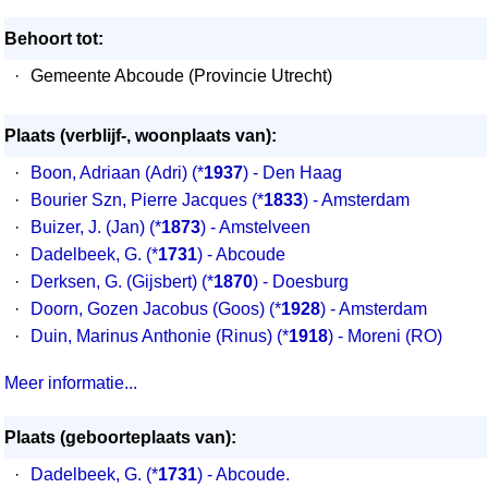
Behoort tot:
·
Gemeente Abcoude (Provincie Utrecht)
Plaats (verblijf-, woonplaats van):
·
Boon, Adriaan (Adri)
(*
1937
) - Den Haag
·
Bourier Szn, Pierre Jacques
(*
1833
) - Amsterdam
·
Buizer, J. (Jan)
(*
1873
) - Amstelveen
·
Dadelbeek, G.
(*
1731
) - Abcoude
·
Derksen, G. (Gijsbert)
(*
1870
) - Doesburg
·
Doorn, Gozen Jacobus (Goos)
(*
1928
) - Amsterdam
·
Duin, Marinus Anthonie (Rinus)
(*
1918
) - Moreni (RO)
Meer informatie...
Plaats (geboorteplaats van):
·
Dadelbeek, G. (*
1731
) - Abcoude.