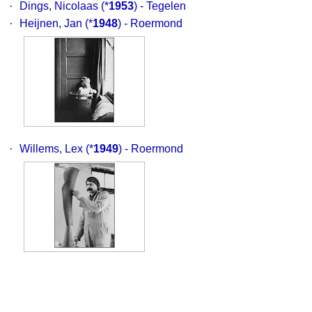
·
Dings, Nicolaas
(*
1953
) - Tegelen
·
Heijnen, Jan
(*
1948
) - Roermond
·
Willems, Lex
(*
1949
) - Roermond