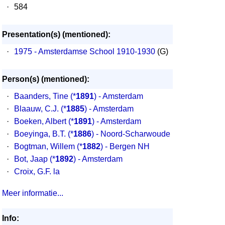
·
584
Presentation(s) (mentioned):
·
1975 - Amsterdamse School 1910-1930
(G)
Person(s) (mentioned):
·
Baanders, Tine
(*
1891
) - Amsterdam
·
Blaauw, C.J.
(*
1885
) - Amsterdam
·
Boeken, Albert
(*
1891
) - Amsterdam
·
Boeyinga, B.T.
(*
1886
) - Noord-Scharwoude
·
Bogtman, Willem
(*
1882
) - Bergen NH
·
Bot, Jaap
(*
1892
) - Amsterdam
·
Croix, G.F. la
Meer informatie...
Info: