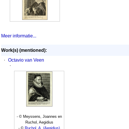
Meer informatie...
Work(s) (mentioned):
·
Octavio van Veen
·
- © Meyssens, Joannes en
Ruchol, Aegidius
- ©
Ruchol, A. (Aegidius)