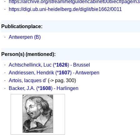
·
https://archive.org/stream/hetguldencabinet00biec#page/n
·
https://digi.ub.uni-heidelberg.de/diglit/bie1662/0011
Publicationplace:
·
Antwerpen (B)
Person(s) (mentioned):
·
Achtschellinck, Luc
(*
1626
) - Brussel
·
Andriessen, Hendrik
(*
1607
) - Antwerpen
·
Artois, Iacques d'
(-> pag. 300)
·
Backer, J.A.
(*
1608
) - Harlingen