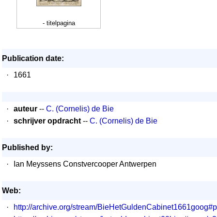
- titelpagina
Publication date:
·
1661
·
auteur
--
C. (Cornelis) de Bie
·
schrijver opdracht
--
C. (Cornelis) de Bie
Published by:
·
Ian Meyssens Constvercooper Antwerpen
Web:
·
http://archive.org/stream/BieHetGuldenCabinet1661goog#