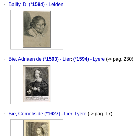
·
Bailly, D.
(*
1584
) - Leiden
·
Bie, Adriaen de
(*
1593
) - Lier
;
(*
1594
) - Lyere
(-> pag. 230)
·
Bie, Cornelis de
(*
1627
) - Lier; Lyere
(-> pag. 17)