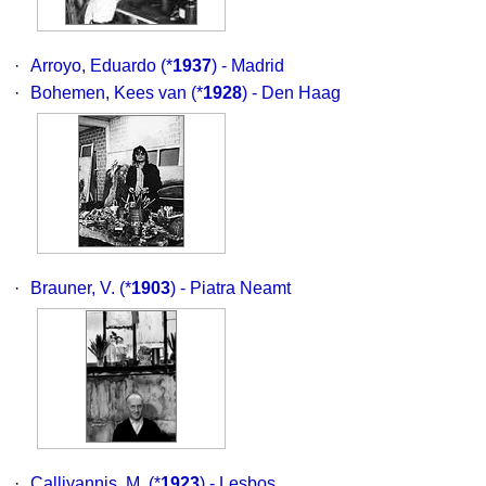
·
Arroyo, Eduardo
(*
1937
) - Madrid
·
Bohemen, Kees van
(*
1928
) - Den Haag
·
Brauner, V.
(*
1903
) - Piatra Neamt
·
Calliyannis, M.
(*
1923
) - Lesbos