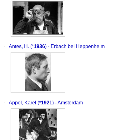
·
Antes, H.
(*
1936
) - Erbach bei Heppenheim
·
Appel, Karel
(*
1921
) - Amsterdam