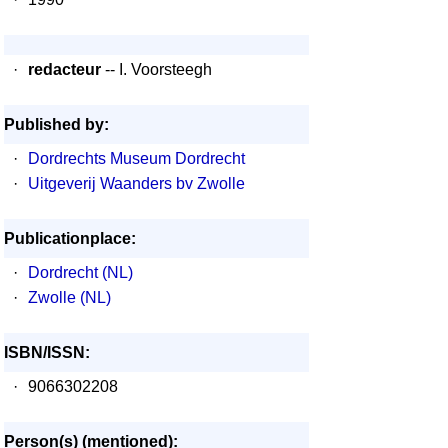
·
redacteur
-- I. Voorsteegh
Published by:
·
Dordrechts Museum Dordrecht
·
Uitgeverij Waanders bv Zwolle
Publicationplace:
·
Dordrecht (NL)
·
Zwolle (NL)
ISBN/ISSN:
·
9066302208
Person(s) (mentioned):