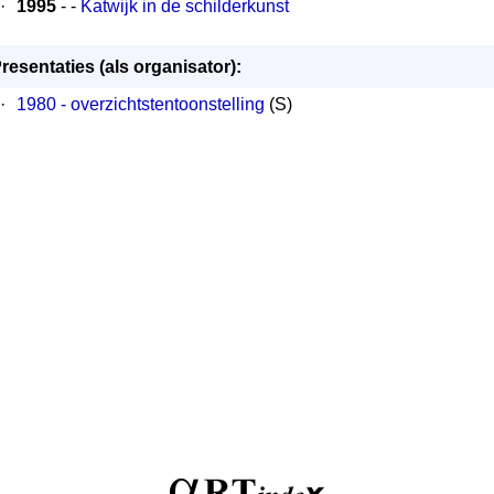
·
1995
- -
Katwijk in de schilderkunst
resentaties (als organisator):
·
1980 - overzichtstentoonstelling
(S)