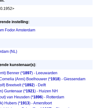
um:
10.1952>
ende instelling:
m Fodor Amsterdam
rdam (NL)
nde kunstenaar(s):
rrit) Benner
(*
1897
) - Leeuwarden
Cornelia (Anni) Boelhouwer
(*
1918
) - Giessendam
olf) Breetvelt
(*
1892
) - Delft
en) Guntenaar
(*
1921
) - Huizen NH
out) van Heusden
(*
1896
) - Rotterdam
rk) Hubers
(*
1913
) - Amersfoort