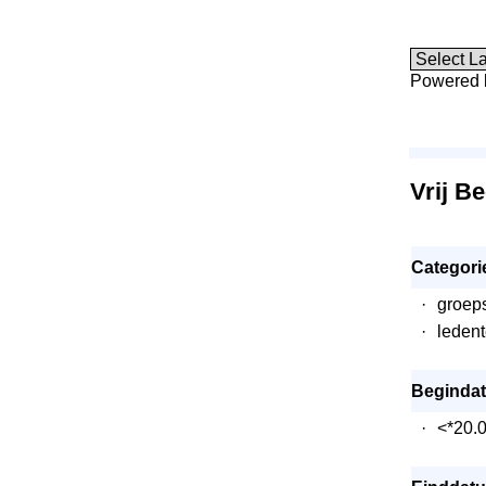
Powered
Vrij B
Categori
·
groeps
·
ledent
Beginda
·
<*20.