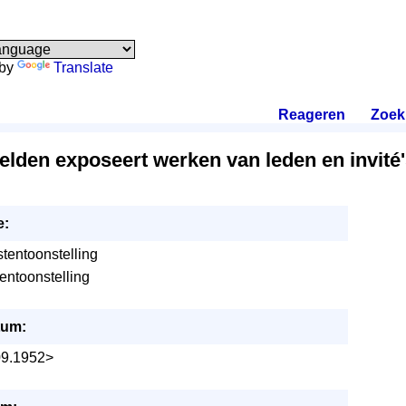
 by
Translate
Reageren
.
Zoek
eelden exposeert werken van leden en invité'
e:
tentoonstelling
entoonstelling
tum:
09.1952>