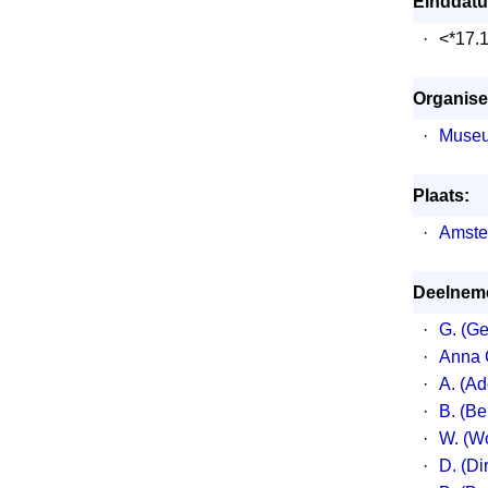
Einddat
·
<*17.
Organiser
·
Museu
Plaats:
·
Amste
Deelneme
·
G. (Ge
·
Anna 
·
A. (Ad
·
B. (B
·
W. (W
·
D. (Di