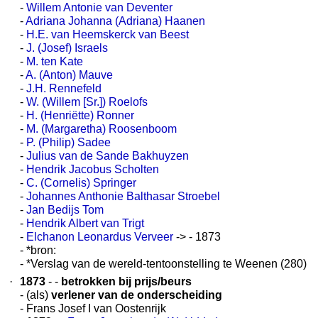
-
Willem Antonie van Deventer
-
Adriana Johanna (Adriana) Haanen
-
H.E. van Heemskerck van Beest
-
J. (Josef) Israels
-
M. ten Kate
-
A. (Anton) Mauve
-
J.H. Rennefeld
-
W. (Willem [Sr.]) Roelofs
-
H. (Henriëtte) Ronner
-
M. (Margaretha) Roosenboom
-
P. (Philip) Sadee
-
Julius van de Sande Bakhuyzen
-
Hendrik Jacobus Scholten
-
C. (Cornelis) Springer
-
Johannes Anthonie Balthasar Stroebel
-
Jan Bedijs Tom
-
Hendrik Albert van Trigt
-
Elchanon Leonardus Verveer
-> - 1873
- *bron:
- *Verslag van de wereld-tentoonstelling te Weenen (280)
·
1873
- -
betrokken bij prijs/beurs
- (als)
verlener van de onderscheiding
- Frans Josef I van Oostenrijk