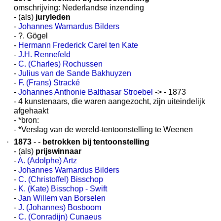
omschrijving: Nederlandse inzending
- (als)
juryleden
-
Johannes Warnardus Bilders
- ?. Gögel
-
Hermann Frederick Carel ten Kate
-
J.H. Rennefeld
-
C. (Charles) Rochussen
-
Julius van de Sande Bakhuyzen
-
F. (Frans) Stracké
-
Johannes Anthonie Balthasar Stroebel
-> - 1873
- 4 kunstenaars, die waren aangezocht, zijn uiteindelijk
afgehaakt
- *bron:
- *Verslag van de wereld-tentoonstelling te Weenen
·
1873
- -
betrokken bij tentoonstelling
- (als)
prijswinnaar
-
A. (Adolphe) Artz
-
Johannes Warnardus Bilders
-
C. (Christoffel) Bisschop
-
K. (Kate) Bisschop - Swift
-
Jan Willem van Borselen
-
J. (Johannes) Bosboom
-
C. (Conradijn) Cunaeus