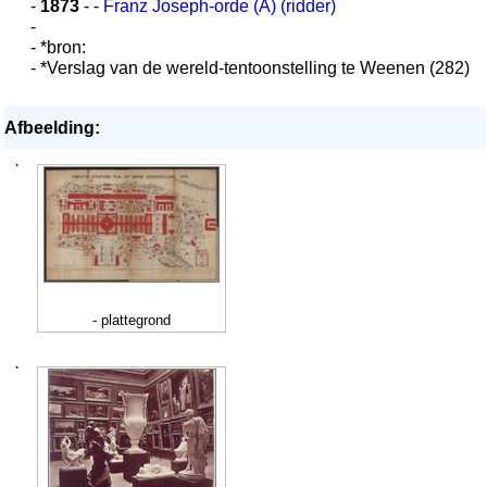
-
1873
- -
Franz Joseph-orde (A) (ridder)
-
- *bron:
- *Verslag van de wereld-tentoonstelling te Weenen (282)
Afbeelding:
·
- plattegrond
·