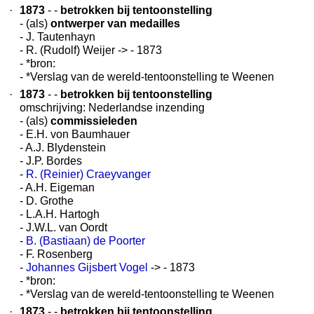
·
1873
- -
betrokken bij tentoonstelling
- (als)
ontwerper van medailles
- J. Tautenhayn
- R. (Rudolf) Weijer -> - 1873
- *bron:
- *Verslag van de wereld-tentoonstelling te Weenen
·
1873
- -
betrokken bij tentoonstelling
omschrijving: Nederlandse inzending
- (als)
commissieleden
- E.H. von Baumhauer
- A.J. Blydenstein
- J.P. Bordes
-
R. (Reinier) Craeyvanger
- A.H. Eigeman
- D. Grothe
- L.A.H. Hartogh
- J.W.L. van Oordt
-
B. (Bastiaan) de Poorter
- F. Rosenberg
-
Johannes Gijsbert Vogel
-> - 1873
- *bron:
- *Verslag van de wereld-tentoonstelling te Weenen
·
1873
- -
betrokken bij tentoonstelling