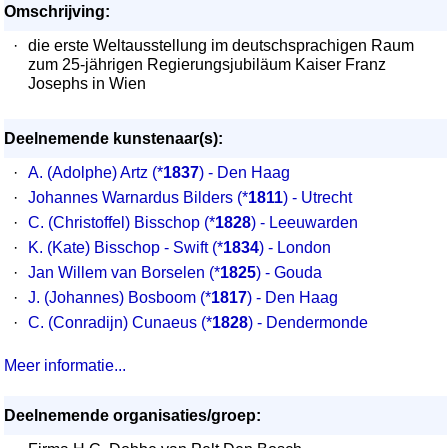
Omschrijving:
·
die erste Weltausstellung im deutschsprachigen Raum
zum 25-jährigen Regierungsjubiläum Kaiser Franz
Josephs in Wien
Deelnemende kunstenaar(s):
·
A. (Adolphe) Artz
(*
1837
) - Den Haag
·
Johannes Warnardus Bilders
(*
1811
) - Utrecht
·
C. (Christoffel) Bisschop
(*
1828
) - Leeuwarden
·
K. (Kate) Bisschop - Swift
(*
1834
) - London
·
Jan Willem van Borselen
(*
1825
) - Gouda
·
J. (Johannes) Bosboom
(*
1817
) - Den Haag
·
C. (Conradijn) Cunaeus
(*
1828
) - Dendermonde
Meer informatie...
Deelnemende organisaties/groep: