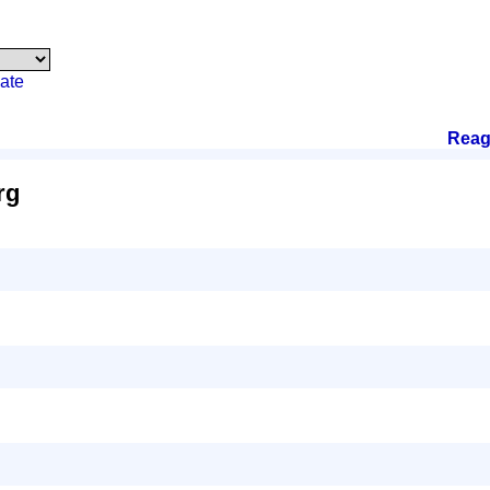
ate
Reag
rg