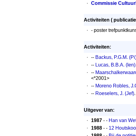
·
Commissie Cultuurb
Activiteiten ( publicatie
·
- poster trefpunktkun
Activiteiten:
·
--
Backus, P.G.M. (Pi
·
--
Lucas, B.B.A. (Ien)
·
--
Maarschalkerwaard,
<*2001>
·
--
Moreno Robles, J.
·
--
Roeselers, J. (Jef)
Uitgever van:
·
1987
- -
Han van Wet
·
1988
- -
12 Houtskoo
·
1988
- -
Bij de notit