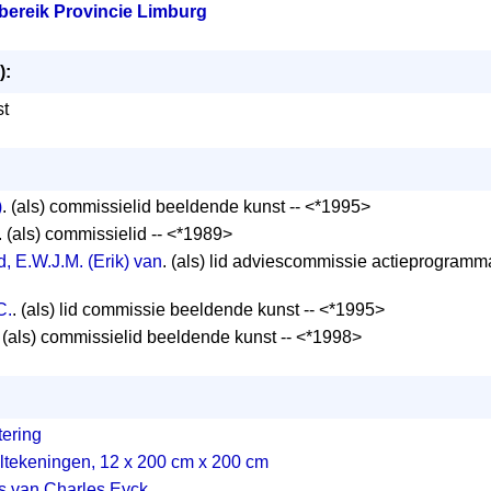
ereik Provincie Limburg
):
st
)
. (als) commissielid beeldende kunst -- <*1995>
. (als) commissielid -- <*1989>
 E.W.J.M. (Erik) van
. (als) lid adviescommissie actieprogramma
C.
. (als) lid commissie beeldende kunst -- <*1995>
. (als) commissielid beeldende kunst -- <*1998>
ering
ltekeningen, 12 x 200 cm x 200 cm
ies van Charles Eyck