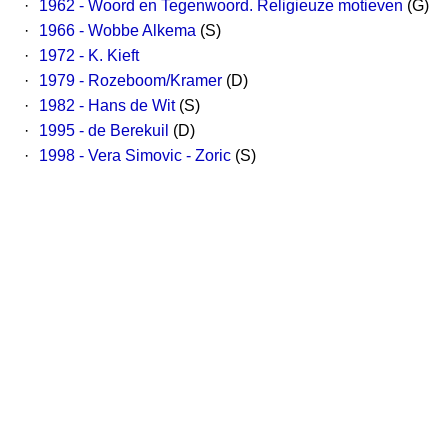
·
1962 - Woord en Tegenwoord. Religieuze motieven
(G)
·
1966 - Wobbe Alkema
(S)
·
1972 - K. Kieft
·
1979 - Rozeboom/Kramer
(D)
·
1982 - Hans de Wit
(S)
·
1995 - de Berekuil
(D)
·
1998 - Vera Simovic - Zoric
(S)