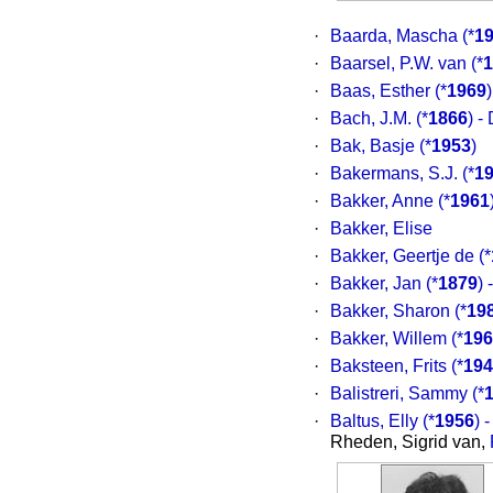
·
Baarda, Mascha
(*
1
·
Baarsel, P.W. van
(*
1
·
Baas, Esther
(*
1969
)
·
Bach, J.M.
(*
1866
) -
·
Bak, Basje
(*
1953
)
·
Bakermans, S.J.
(*
1
·
Bakker, Anne
(*
1961
·
Bakker, Elise
·
Bakker, Geertje de
(*
·
Bakker, Jan
(*
1879
)
·
Bakker, Sharon
(*
19
·
Bakker, Willem
(*
196
·
Baksteen, Frits
(*
194
·
Balistreri, Sammy
(*
·
Baltus, Elly
(*
1956
) 
Rheden, Sigrid van,