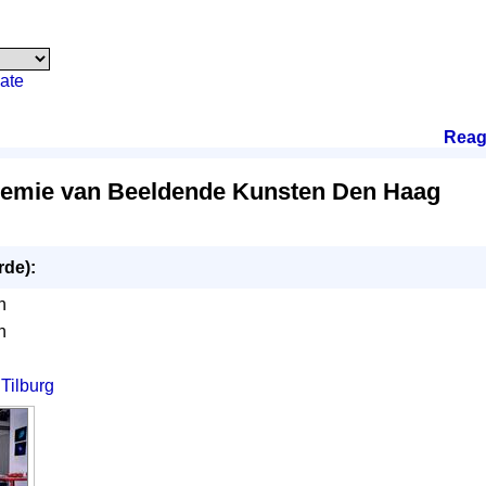
ate
Reag
demie van Beeldende Kunsten Den Haag
rde):
n
n
- Tilburg