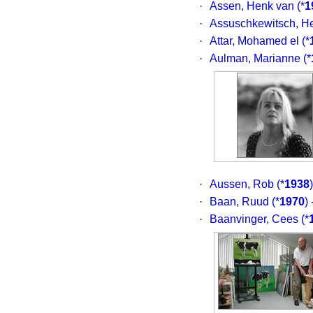
·
Assen, Henk van
(*
1
·
Assuschkewitsch, H
·
Attar, Mohamed el
(*
·
Aulman, Marianne
(*
·
Aussen, Rob
(*
1938
·
Baan, Ruud
(*
1970
)
·
Baanvinger, Cees
(*