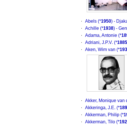
·
Abels
(*
1950
) - Djak
·
Achille
(*
1938
) - Gen
·
Adama, Antonie
(*
18
·
Adriani, J.P.V.
(*
188
·
Aken, Wim van
(*
19
·
Akker, Monique van 
·
Akkeringa, J.E.
(*
18
·
Akkerman, Philip
(*
1
·
Akkerman, Tilo
(*
192