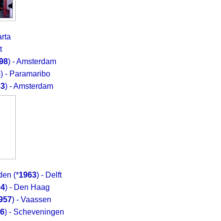
arta
t
98
) - Amsterdam
5
) - Paramaribo
33
) - Amsterdam
den
(*
1963
) - Delft
94
) - Den Haag
957
) - Vaassen
6
) - Scheveningen