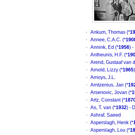
·
Ankum, Thomas
(*
1
·
Annee, C.A.C.
(*
190
·
Annink, Ed
(*
1956
) -
·
Antheunis, H.F.
(*
19
·
Arend, Gustaaf van 
·
Arnold, Lizzy
(*
1965
)
·
Arnoys, J.L.
·
Arntzenius, Jan
(*
19
·
Arsenovic, Jovan
(*
1
·
Artz, Constant
(*
187
·
As, T. van
(*
1932
) -
·
Ashraf, Saeed
·
Asperslagh, Henk
(*
·
Asperslagh, Lou
(*
1