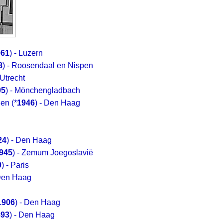
961
) - Luzern
8
) - Roosendaal en Nispen
 Utrecht
05
) - Mönchengladbach
den
(*
1946
) - Den Haag
24
) - Den Haag
945
) - Zemum Joegoslavië
0
) - Paris
 Den Haag
1906
) - Den Haag
893
) - Den Haag