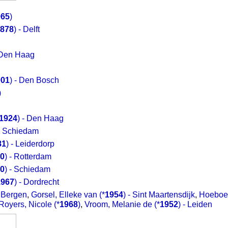
965
)
878
) - Delft
 Den Haag
901
) - Den Bosch
)
1924
) - Den Haag
 - Schiedam
81
) - Leiderdorp
0
) - Rotterdam
0
) - Schiedam
1967
) - Dordrecht
- Bergen
,
Gorsel, Elleke van
(*
1954
) - Sint Maartensdijk
,
Hoeboer
Royers, Nicole
(*
1968
)
,
Vroom, Melanie de
(*
1952
) - Leiden