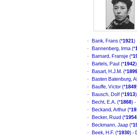
·
Bank, Frans
(*
1921
)
·
Bannenberg, Irma
(*
·
Barnard, Fransje
(*
1
·
Bartels, Paul
(*
1942
·
Basart, H.J.M.
(*
189
·
Basten Batenburg, Al
·
Bauffe, Victor
(*
1849
·
Bausch, Dolf
(*
1913
·
Becht, E.A.
(*
1868
) 
·
Beckand, Arthur
(*
19
·
Becker, Ruud
(*
1954
·
Beckmann, Jaap
(*
1
·
Beek, H.F.
(*
1930
) -