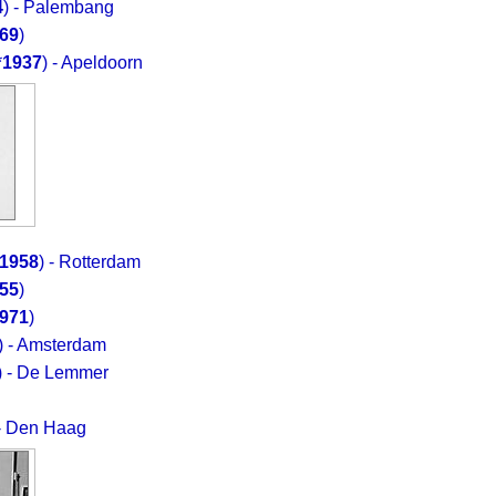
4
) - Palembang
69
)
*
1937
) - Apeldoorn
1958
) - Rotterdam
55
)
971
)
) - Amsterdam
) - De Lemmer
 - Den Haag