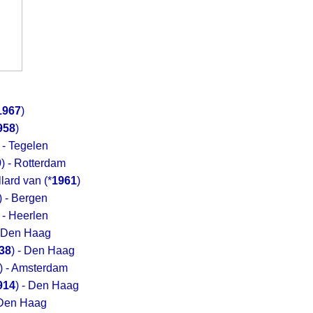
1967
)
958
)
) - Tegelen
9
) - Rotterdam
lard van
(*
1961
)
) - Bergen
) - Heerlen
- Den Haag
38
) - Den Haag
) - Amsterdam
914
) - Den Haag
 Den Haag