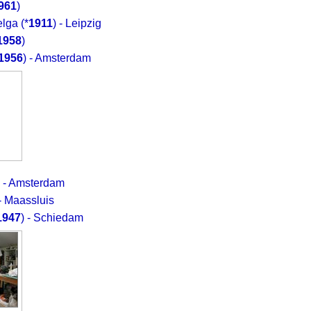
961
)
elga
(*
1911
) - Leipzig
1958
)
1956
) - Amsterdam
) - Amsterdam
 - Maassluis
1947
) - Schiedam