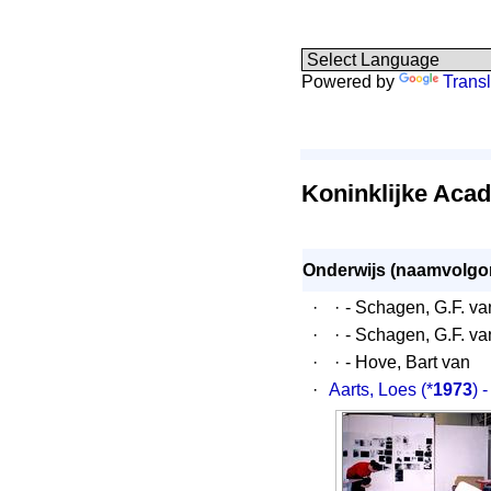
Powered by
Transl
Koninklijke Aca
Onderwijs (naamvolgo
·
·
- Schagen, G.F. va
·
·
- Schagen, G.F. va
·
·
- Hove, Bart van
·
Aarts, Loes
(*
1973
) 