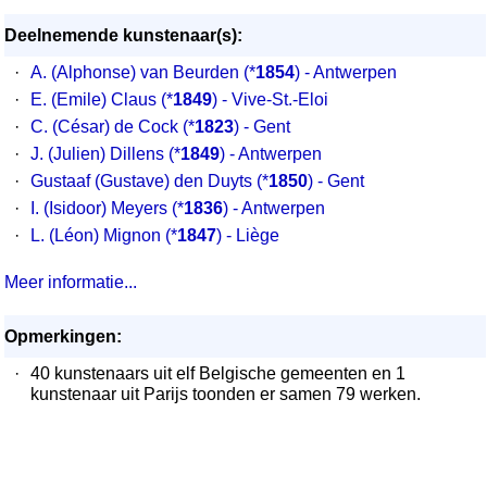
Deelnemende kunstenaar(s):
·
A. (Alphonse) van Beurden
(*
1854
) - Antwerpen
·
E. (Emile) Claus
(*
1849
) - Vive-St.-Eloi
·
C. (César) de Cock
(*
1823
) - Gent
·
J. (Julien) Dillens
(*
1849
) - Antwerpen
·
Gustaaf (Gustave) den Duyts
(*
1850
) - Gent
·
I. (Isidoor) Meyers
(*
1836
) - Antwerpen
·
L. (Léon) Mignon
(*
1847
) - Liège
Meer informatie...
Opmerkingen:
·
40 kunstenaars uit elf Belgische gemeenten en 1
kunstenaar uit Parijs toonden er samen 79 werken.