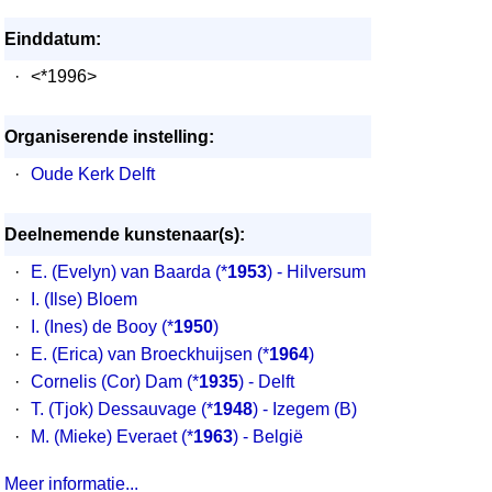
Einddatum:
·
<*1996>
Organiserende instelling:
·
Oude Kerk Delft
Deelnemende kunstenaar(s):
·
E. (Evelyn) van Baarda
(*
1953
) - Hilversum
·
I. (Ilse) Bloem
·
I. (Ines) de Booy
(*
1950
)
·
E. (Erica) van Broeckhuijsen
(*
1964
)
·
Cornelis (Cor) Dam
(*
1935
) - Delft
·
T. (Tjok) Dessauvage
(*
1948
) - Izegem (B)
·
M. (Mieke) Everaet
(*
1963
) - België
Meer informatie...