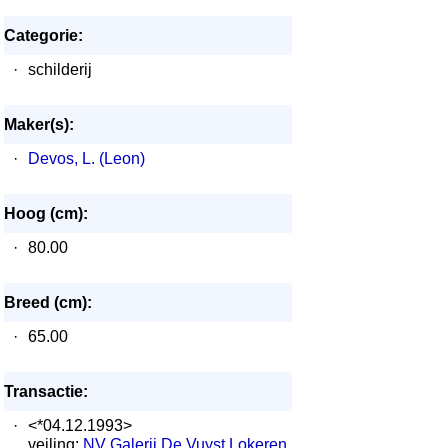
Categorie:
·
schilderij
Maker(s):
·
Devos, L. (Leon)
Hoog (cm):
·
80.00
Breed (cm):
·
65.00
Transactie:
·
<*04.12.1993>
veiling:
NV Galerij De Vuyst Lokeren