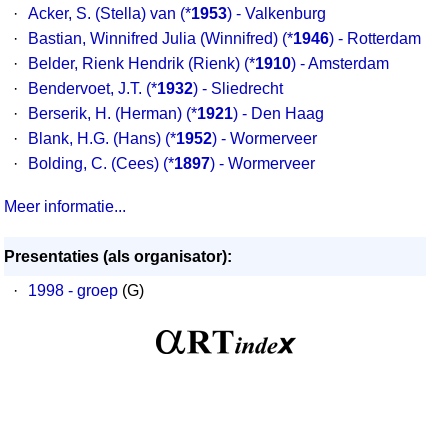
·
Acker, S. (Stella) van (*
1953
) - Valkenburg
·
Bastian, Winnifred Julia (Winnifred) (*
1946
) - Rotterdam
·
Belder, Rienk Hendrik (Rienk) (*
1910
) - Amsterdam
·
Bendervoet, J.T. (*
1932
) - Sliedrecht
·
Berserik, H. (Herman) (*
1921
) - Den Haag
·
Blank, H.G. (Hans) (*
1952
) - Wormerveer
·
Bolding, C. (Cees) (*
1897
) - Wormerveer
Meer informatie...
Presentaties (als organisator):
·
1998 - groep
(G)