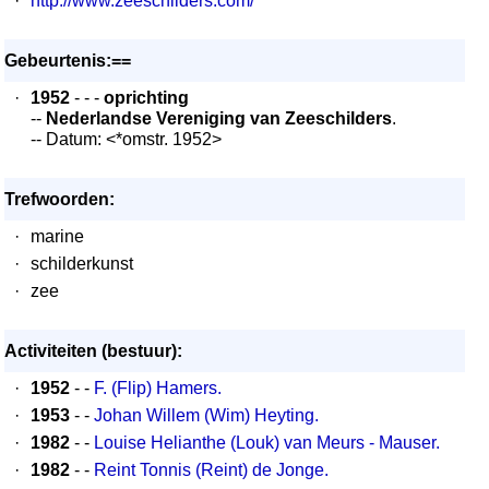
·
http://www.zeeschilders.com/
Gebeurtenis:==
·
1952
- - -
oprichting
--
Nederlandse Vereniging van Zeeschilders
.
-- Datum: <*omstr. 1952>
Trefwoorden:
·
marine
·
schilderkunst
·
zee
Activiteiten (bestuur):
·
1952
- -
F. (Flip) Hamers.
·
1953
- -
Johan Willem (Wim) Heyting.
·
1982
- -
Louise Helianthe (Louk) van Meurs - Mauser.
·
1982
- -
Reint Tonnis (Reint) de Jonge.