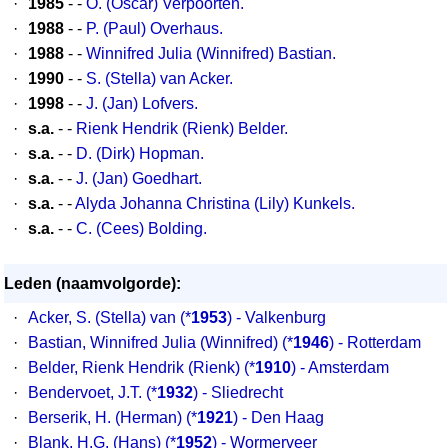
·
1985
- -
O. (Oscar) Verpoorten.
·
1988
- -
P. (Paul) Overhaus.
·
1988
- -
Winnifred Julia (Winnifred) Bastian.
·
1990
- -
S. (Stella) van Acker.
·
1998
- -
J. (Jan) Lofvers.
·
s.a.
- -
Rienk Hendrik (Rienk) Belder.
·
s.a.
- -
D. (Dirk) Hopman.
·
s.a.
- -
J. (Jan) Goedhart.
·
s.a.
- -
Alyda Johanna Christina (Lily) Kunkels.
·
s.a.
- -
C. (Cees) Bolding.
Leden (naamvolgorde):
·
Acker, S. (Stella) van (*
1953
) - Valkenburg
·
Bastian, Winnifred Julia (Winnifred) (*
1946
) - Rotterdam
·
Belder, Rienk Hendrik (Rienk) (*
1910
) - Amsterdam
·
Bendervoet, J.T. (*
1932
) - Sliedrecht
·
Berserik, H. (Herman) (*
1921
) - Den Haag
·
Blank, H.G. (Hans) (*
1952
) - Wormerveer