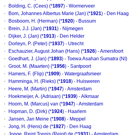
·
Bolding, C. (Cees) (*
1897
) - Wormerveer
·
Bom, Johannes Albertus Marie (Jan) (*
1921
) - Den Haag
·
Bosboom, H. (Herman) (*
1920
) - Bussum
·
Brein, J.J. (Jan) (*
1931
) - Nijmegen
·
Dijker, J. (Jan) (*
1913
) - Den Helder
·
Dorleyn, P. (Peter) (*
1937
) - Utrecht
·
Eschauzier, August Johan (Hans) (*
1926
) - Amersfoort
·
Goedhart, J. (Jan) (*
1893
) - Toewa Asahan Sumatra (NI)
·
Groot, M. (Maarten) (*
1956
) - Santpoort
·
Hamers, F. (Flip) (*
1909
) - Watergraafsmeer
·
Hamminga, H. (Rieks) (*
1918
) - Huisweren
·
Heere, M. (Martin) (*
1947
) - Amsterdam
·
Hoekmeijer, A. (Adriaan) (*
1939
) - Alkmaar
·
Hoorn, M. (Marcus) van (*
1947
) - Amsterdam
·
Hopman, D. (Dirk) (*
1924
) - Haarlem
·
Jansen, Jan Meine (*
1908
) - Meppel
·
Jong, H. (Hens) de (*
1927
) - Den Haag
·
Jonge, Reint Tonnis (Reint) de (*
1931
) - Amsterdam