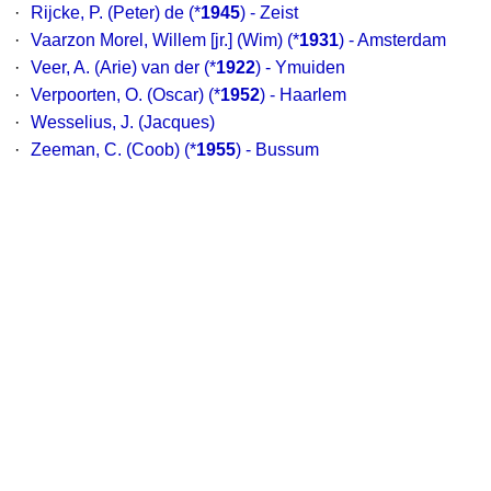
·
Rijcke, P. (Peter) de (*
1945
) - Zeist
·
Vaarzon Morel, Willem [jr.] (Wim) (*
1931
) - Amsterdam
·
Veer, A. (Arie) van der (*
1922
) - Ymuiden
·
Verpoorten, O. (Oscar) (*
1952
) - Haarlem
·
Wesselius, J. (Jacques)
·
Zeeman, C. (Coob) (*
1955
) - Bussum