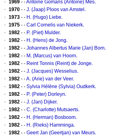
·
1969
- -
Antoine Gomaris (Antoine) Mes.
·
1970
- -
J. (Jaap) Ploos van Amstel.
·
1973
- -
H. (Hugo) Liebe.
·
1975
- -
Carl Cornelis van Niekerk.
·
1982
- -
P. (Piet) Mulder.
·
1982
- -
H. (Hens) de Jong.
·
1982
- -
Johannes Albertus Marie (Jan) Bom.
·
1982
- -
M. (Marcus) van Hoorn.
·
1982
- -
Reint Tonnis (Reint) de Jonge.
·
1982
- -
J. (Jacques) Wesselius.
·
1982
- -
A. (Arie) van der Veer.
·
1982
- -
Sylvia Hélène (Sylvia) Oudkerk.
·
1982
- -
P. (Peter) Dorleyn.
·
1982
- -
J. (Jan) Dijker.
·
1982
- -
C. (Charlotte) Mutsaerts.
·
1982
- -
H. (Herman) Bosboom.
·
1982
- -
H. (Rieks) Hamminga.
·
1982
- -
Geert Jan (Geertjan) van Meurs.