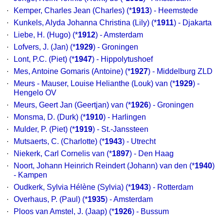
·
Kemper, Charles Jean (Charles) (*
1913
) - Heemstede
·
Kunkels, Alyda Johanna Christina (Lily) (*
1911
) - Djakarta
·
Liebe, H. (Hugo) (*
1912
) - Amsterdam
·
Lofvers, J. (Jan) (*
1929
) - Groningen
·
Lont, P.C. (Piet) (*
1947
) - Hippolytushoef
·
Mes, Antoine Gomaris (Antoine) (*
1927
) - Middelburg ZLD
·
Meurs - Mauser, Louise Helianthe (Louk) van (*
1929
) -
Hengelo OV
·
Meurs, Geert Jan (Geertjan) van (*
1926
) - Groningen
·
Monsma, D. (Durk) (*
1910
) - Harlingen
·
Mulder, P. (Piet) (*
1919
) - St.-Janssteen
·
Mutsaerts, C. (Charlotte) (*
1943
) - Utrecht
·
Niekerk, Carl Cornelis van (*
1897
) - Den Haag
·
Noort, Johann Heinrich Reindert (Johann) van den (*
1940
)
- Kampen
·
Oudkerk, Sylvia Hélène (Sylvia) (*
1943
) - Rotterdam
·
Overhaus, P. (Paul) (*
1935
) - Amsterdam
·
Ploos van Amstel, J. (Jaap) (*
1926
) - Bussum