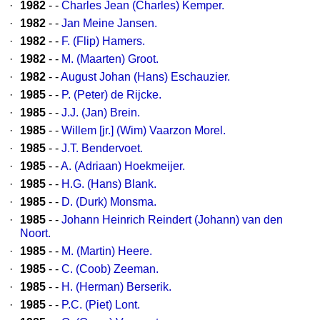
·
1982
- -
Charles Jean (Charles) Kemper.
·
1982
- -
Jan Meine Jansen.
·
1982
- -
F. (Flip) Hamers.
·
1982
- -
M. (Maarten) Groot.
·
1982
- -
August Johan (Hans) Eschauzier.
·
1985
- -
P. (Peter) de Rijcke.
·
1985
- -
J.J. (Jan) Brein.
·
1985
- -
Willem [jr.] (Wim) Vaarzon Morel.
·
1985
- -
J.T. Bendervoet.
·
1985
- -
A. (Adriaan) Hoekmeijer.
·
1985
- -
H.G. (Hans) Blank.
·
1985
- -
D. (Durk) Monsma.
·
1985
- -
Johann Heinrich Reindert (Johann) van den
Noort.
·
1985
- -
M. (Martin) Heere.
·
1985
- -
C. (Coob) Zeeman.
·
1985
- -
H. (Herman) Berserik.
·
1985
- -
P.C. (Piet) Lont.