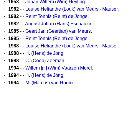
·
1953
- -
Johan Willem (Wim) Heyting.
·
1982
- -
Louise Helianthe (Louk) van Meurs - Mauser.
·
1982
- -
Reint Tonnis (Reint) de Jonge.
·
1982
- -
August Johan (Hans) Eschauzier.
·
1985
- -
Geert Jan (Geertjan) van Meurs.
·
1985
- -
Reint Tonnis (Reint) de Jonge.
·
1988
- -
Louise Helianthe (Louk) van Meurs - Mauser.
·
1988
- -
H. (Hens) de Jong.
·
1988
- -
C. (Coob) Zeeman.
·
1994
- -
Willem [jr.] (Wim) Vaarzon Morel.
·
1994
- -
H. (Hens) de Jong.
·
1994
- -
M. (Marcus) van Hoorn.