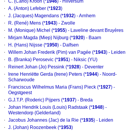
·
C. (Carlo) Kroon
(*
1946
) - Hilversum
·
A. (Anton) Lefeber
(*
1923
)
·
J. (Jacques) Magendans
(*
1932
) - Arnhem
·
R. (René) Mens
(*
1943
) - Zwolle
·
M. (Monique) Michel
(*
1955
) - Laveline devant Bruyères
·
Mirjam Magda (Miep) Nijburg
(*
1920
) - Baarn
·
H. (Hans) Nijsse
(*
1950
) - Dalfsen
·
Willem Johan Frederik (Pim) van Pagée
(*
1943
) - Leiden
·
B. (Branka) Perosevic
(*
1951
) - Niksic (YU)
·
Reinert Johan (Jo) Pessink
(*
1928
) - Deventer
·
Irene Henriëtte Gerda (Irene) Peters
(*
1944
) - Noord-
Scharwoude
·
Franciscus Wilhelmus Maria (Frans) Pieck
(*
1927
) -
Oegstgeest
·
G.J.T.P. (Roderic) Pijpers
(*
1937
) - Breda
·
Johan Hendrik Louis (Louis) Radstaak
(*
1948
) -
Westendorp (Gelderland)
·
Jacobus Johannes (Jac) de la Rie
(*
1935
) - Leiden
·
J. (Johan) Roozenbeek
(*
1953
)