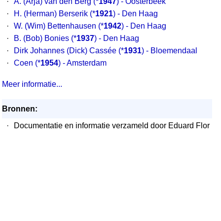
·
A. (Arja) van den Berg
(*
1947
) - Oosterbeek
·
H. (Herman) Berserik
(*
1921
) - Den Haag
·
W. (Wim) Bettenhausen
(*
1942
) - Den Haag
·
B. (Bob) Bonies
(*
1937
) - Den Haag
·
Dirk Johannes (Dick) Cassée
(*
1931
) - Bloemendaal
·
Coen
(*
1954
) - Amsterdam
Meer informatie...
Bronnen:
·
Documentatie en informatie verzameld door Eduard Flor