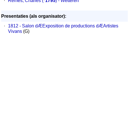
·
Remes, Charles
(*
1795
) - Wetteren
Presentaties (als organisator):
·
1812 - Salon dÆExposition de productions dÆArtistes
Vivans
(G)