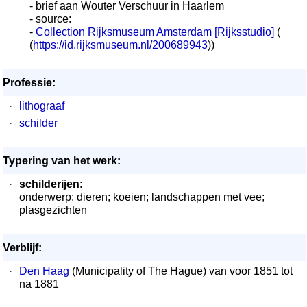
- brief aan Wouter Verschuur in Haarlem
- source:
-
Collection Rijksmuseum Amsterdam [Rijksstudio]
(
(
https://id.rijksmuseum.nl/200689943
))
Professie:
·
lithograaf
·
schilder
Typering van het werk:
·
schilderijen
:
onderwerp: dieren; koeien; landschappen met vee;
plasgezichten
Verblijf:
·
Den Haag
(Municipality of The Hague) van voor 1851 tot
na 1881