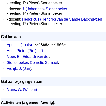
- leerling: P. (Pieter) Stortenbeker
·
- docent:
J. (Johannes) Stortenbeker
- leerling: P. (Pieter) Stortenbeker
·
- docent:
Hendricus (Hendrik) van de Sande Backhuyzen
- leerling: P. (Pieter) Stortenbeker
Gaf les aan:
·
Apol, L. (Louis)
.- <*1866>- <*1866>
·
Hout, Pieter (Piet) in 't
.
·
Meer, E. (Eduard) van der
.
·
Stortenbeker, Cornelis Samuel
.
·
Vrolijk, J. (Jan)
.
Gaf aanwijzigingen aan:
·
Maris, W. (Willem)
Activiteiten (algemeen/overig):