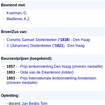
Bevriend met:
·
Koelman, D.
·
Madlener, A.J.
Broer/Zus van:
·
Cornelis Samuel Stortenbeker
(*
1838
) - Den Haag
·
J. (Johannes) Stortenbeker
(*
1821
) - Den Haag
Beurzen/prijzen (toegekend):
·
1857
- -
Prijs tentoonstelling Den Haag (zilveren medaille)
·
1863
- -
Orde van de Eikenkroon (ridder)
·
1883
- -
Prijs Internationale tentoonstelling Amsterdam
(zilveren medaille)
Opleiding:
·
- docent:
Jan Bedijs Tom