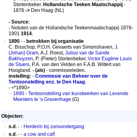
Stortenbeker.
Hollandsche Teeken Maatschappij
-
1876
->
Den Haag (NL)
- Source:
- Notulen van de Hollandsche Teekenmaatschappij 1876-
1901
1914
.
·
1890
- -
betrokken bij organisatie
C. Bisschop, P.O.H. Gevaerts van Simonshaven,
J.
(Johan) Gram
, A.J. Roest,
Julius van de Sande
Bakhuyzen
, P. (Pieter) Stortenbeker,
Victor Eugène Louis
de Stuers
, P.A. van den Velden en F.A.B. Wittert van
Hoogland.
- (als)
- commissieleden.
instelling:
-
Commissie van Beheer over de
Tentoonstelling enz. te Den Haag
.
- <*1890>
·
1890 - Tentoonstelling van kunstwerken van Levende
Meesters te 's Gravenhage
(G)
Objecten:
·
s.d.
- -
Herderin bij zonsondergang
·
s.d.
- -
a cow and calf