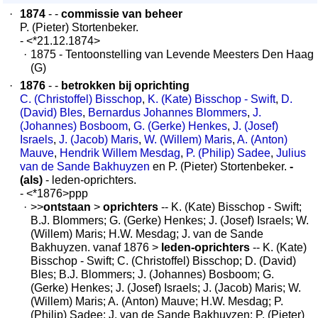
·
1874
- -
commissie van beheer
P. (Pieter) Stortenbeker.
- <*21.12.1874>
·
1875 - Tentoonstelling van Levende Meesters Den Haag
(G)
·
1876
- -
betrokken bij oprichting
C. (Christoffel) Bisschop
,
K. (Kate) Bisschop - Swift
,
D.
(David) Bles
,
Bernardus Johannes Blommers
,
J.
(Johannes) Bosboom
,
G. (Gerke) Henkes
,
J. (Josef)
Israels
,
J. (Jacob) Maris
,
W. (Willem) Maris
,
A. (Anton)
Mauve
,
Hendrik Willem Mesdag
,
P. (Philip) Sadee
,
Julius
van de Sande Bakhuyzen
en P. (Pieter) Stortenbeker.
-
(als)
- leden-oprichters.
- <*1876>ppp
·
>>
ontstaan
>
oprichters
-- K. (Kate) Bisschop - Swift;
B.J. Blommers; G. (Gerke) Henkes; J. (Josef) Israels; W.
(Willem) Maris; H.W. Mesdag; J. van de Sande
Bakhuyzen. vanaf 1876 >
leden-oprichters
-- K. (Kate)
Bisschop - Swift; C. (Christoffel) Bisschop; D. (David)
Bles; B.J. Blommers; J. (Johannes) Bosboom; G.
(Gerke) Henkes; J. (Josef) Israels; J. (Jacob) Maris; W.
(Willem) Maris; A. (Anton) Mauve; H.W. Mesdag; P.
(Philip) Sadee; J. van de Sande Bakhuyzen; P. (Pieter)