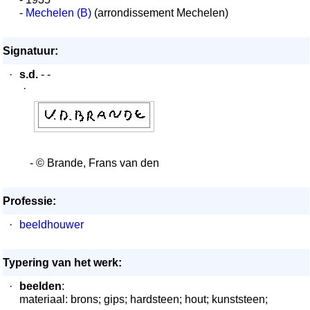
-
Mechelen (B)
(arrondissement Mechelen)
Signatuur:
·
s.d.
- -
·
- © Brande, Frans van den
Professie:
·
beeldhouwer
Typering van het werk:
·
beelden
:
materiaal: brons; gips; hardsteen; hout; kunststeen;