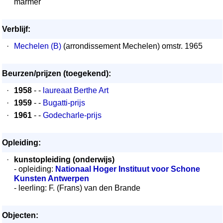
marmer
Verblijf:
·
Mechelen (B)
(arrondissement Mechelen) omstr. 1965
Beurzen/prijzen (toegekend):
·
1958
- -
laureaat Berthe Art
·
1959
- -
Bugatti-prijs
·
1961
- -
Godecharle-prijs
Opleiding:
·
kunstopleiding (onderwijs)
- opleiding:
Nationaal Hoger Instituut voor Schone
Kunsten Antwerpen
- leerling: F. (Frans) van den Brande
Objecten: