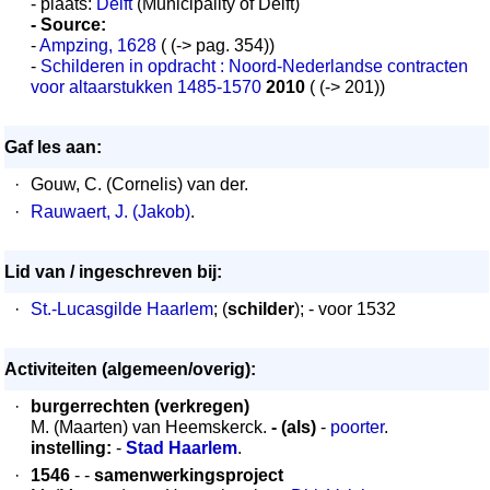
- plaats:
Delft
(Municipality of Delft)
- Source:
-
Ampzing, 1628
( (-> pag. 354))
-
Schilderen in opdracht : Noord-Nederlandse contracten
voor altaarstukken 1485-1570
2010
( (-> 201))
Gaf les aan:
·
Gouw, C. (Cornelis) van der.
·
Rauwaert, J. (Jakob)
.
Lid van / ingeschreven bij:
·
St.-Lucasgilde Haarlem
; (
schilder
); - voor 1532
Activiteiten (algemeen/overig):
·
burgerrechten (verkregen)
M. (Maarten) van Heemskerck.
- (als)
-
poorter
.
instelling:
-
Stad Haarlem
.
·
1546
- -
samenwerkingsproject