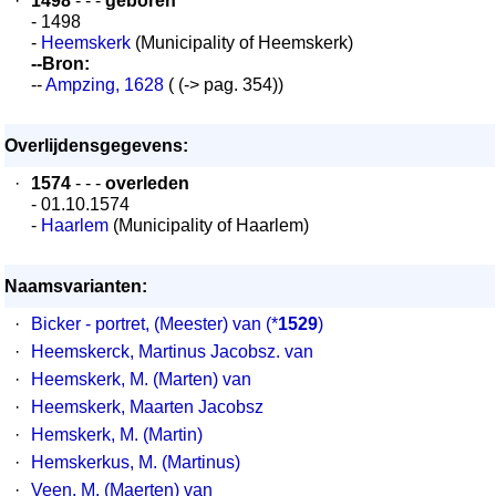
·
1498
- - -
geboren
- 1498
-
Heemskerk
(Municipality of Heemskerk)
--Bron:
--
Ampzing, 1628
( (-> pag. 354))
Overlijdensgegevens:
·
1574
- - -
overleden
- 01.10.1574
-
Haarlem
(Municipality of Haarlem)
Naamsvarianten:
·
Bicker - portret, (Meester) van
(*
1529
)
·
Heemskerck, Martinus Jacobsz. van
·
Heemskerk, M. (Marten) van
·
Heemskerk, Maarten Jacobsz
·
Hemskerk, M. (Martin)
·
Hemskerkus, M. (Martinus)
·
Veen, M. (Maerten) van