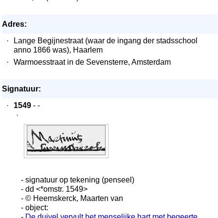
Adres:
·
Lange Begijnestraat (waar de ingang der stadsschool
anno 1866 was), Haarlem
·
Warmoesstraat in de Sevensterre, Amsterdam
Signatuur:
·
1549
- -
·
- signatuur op tekening (penseel)
- dd <*omstr. 1549>
- © Heemskerck, Maarten van
- object:
-
De duivel vervult het menselijke hart met begeerte