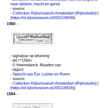
naar rijkdom, macht en genot
- source:
-
Collection Rijksmuseum Amsterdam [Rijksstudio]
(
(
https://id.rijksmuseum.nl/200118659
))
·
1560
- -
·
- signatuur op tekening
- dd <*1560>
- © Heemskerck, Maarten van
- object:
-
Optocht van Eer, Luister en Roem
- source:
-
Collection Rijksmuseum Amsterdam [Rijksstudio]
(
(
https://id.rijksmuseum.nl/200118658
))
·
1564
- -
·