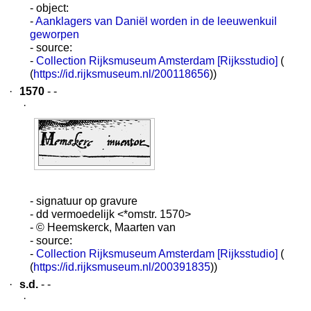
- object:
-
Aanklagers van Daniël worden in de leeuwenkuil
geworpen
- source:
-
Collection Rijksmuseum Amsterdam [Rijksstudio]
(
(
https://id.rijksmuseum.nl/200118656
))
·
1570
- -
·
- signatuur op gravure
- dd vermoedelijk <*omstr. 1570>
- © Heemskerck, Maarten van
- source:
-
Collection Rijksmuseum Amsterdam [Rijksstudio]
(
(
https://id.rijksmuseum.nl/200391835
))
·
s.d.
- -
·