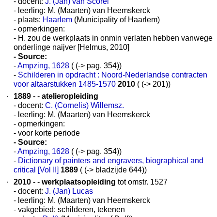
- docent:
J. (Jan) van Scorel
- leerling: M. (Maarten) van Heemskerck
- plaats:
Haarlem
(Municipality of Haarlem)
- opmerkingen:
- H. zou de werkplaats in onmin verlaten hebben vanwege
onderlinge naijver [Helmus, 2010]
- Source:
-
Ampzing, 1628
( (-> pag. 354))
-
Schilderen in opdracht : Noord-Nederlandse contracten
voor altaarstukken 1485-1570
2010
( (-> 201))
·
1889
- -
atelieropleiding
- docent:
C. (Cornelis) Willemsz.
- leerling: M. (Maarten) van Heemskerck
- opmerkingen:
- voor korte periode
- Source:
-
Ampzing, 1628
( (-> pag. 354))
-
Dictionary of painters and engravers, biographical and
critical [Vol II]
1889
( (-> bladzijde 644))
·
2010
- -
werkplaatsopleiding
tot omstr. 1527
- docent:
J. (Jan) Lucas
- leerling: M. (Maarten) van Heemskerck
- vakgebied: schilderen, tekenen