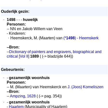
Ouderlijk gezin:
·
1498
- - -
huwelijk
Personen:
-- NN en Jakob Willem van Veen
- Kinderen:
·
Heemskerck, M. (Maarten) van
(*
1498
) - Heemskerk
--Bron:
--
Dictionary of painters and engravers, biographical and
critical [Vol II]
1889
( (-> bladzijde 644))
Gebeurtenis:
·
-
gezamenlijk woonhuis
Personen:
-- M. (Maarten) van Heemskerck en
J. (Joos) Korneliszen
--Bron:
--
Ampzing, 1628
( (-> pag. 354))
·
-
gezamenlijk woonhuis
-
Haarlem
(Municipality of Haarlem)