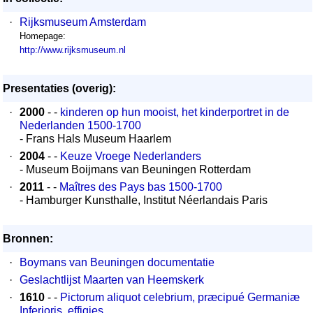
·
Rijksmuseum Amsterdam
Homepage:
http://www.rijksmuseum.nl
Presentaties (overig):
·
2000
- -
kinderen op hun mooist, het kinderportret in de
Nederlanden 1500-1700
- Frans Hals Museum Haarlem
·
2004
- -
Keuze Vroege Nederlanders
- Museum Boijmans van Beuningen Rotterdam
·
2011
- -
Maîtres des Pays bas 1500-1700
- Hamburger Kunsthalle, Institut Néerlandais Paris
Bronnen:
·
Boymans van Beuningen documentatie
·
Geslachtlijst Maarten van Heemskerk
·
1610
- -
Pictorum aliquot celebrium, præcipué Germaniæ
Inferioris, effigies