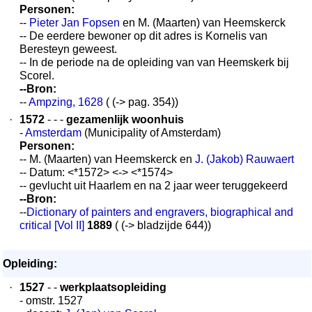
Personen:
--
Pieter Jan Fopsen
en M. (Maarten) van Heemskerck
-- De eerdere bewoner op dit adres is Kornelis van
Beresteyn geweest.
-- In de periode na de opleiding van van Heemskerk bij
Scorel.
--Bron:
--
Ampzing, 1628
( (-> pag. 354))
·
1572
- - -
gezamenlijk woonhuis
-
Amsterdam
(Municipality of Amsterdam)
Personen:
-- M. (Maarten) van Heemskerck en
J. (Jakob) Rauwaert
-- Datum: <*1572> <-> <*1574>
-- gevlucht uit Haarlem en na 2 jaar weer teruggekeerd
--Bron:
--
Dictionary of painters and engravers, biographical and
critical [Vol II]
1889
( (-> bladzijde 644))
Opleiding:
·
1527
- -
werkplaatsopleiding
- omstr. 1527