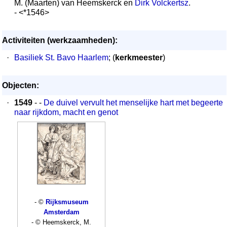
M. (Maarten) van Heemskerck en
Dirk Volckertsz
.
- <*1546>
Activiteiten (werkzaamheden):
·
Basiliek St. Bavo Haarlem
; (
kerkmeester
)
Objecten:
·
1549
- -
De duivel vervult het menselijke hart met begeerte
naar rijkdom, macht en genot
- ©
Rijksmuseum
Amsterdam
- © Heemskerck, M.