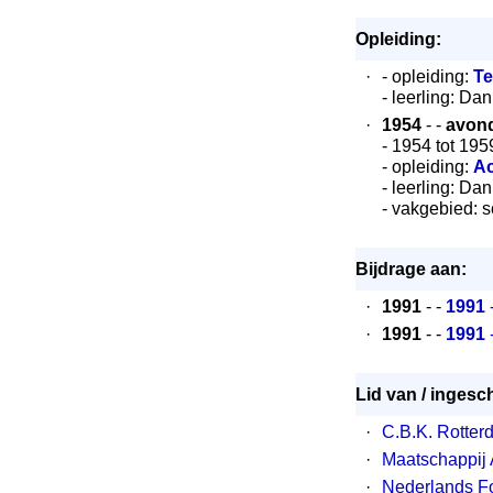
Opleiding:
·
- opleiding:
Te
- leerling: Da
·
1954
- -
avond
- 1954 tot 195
- opleiding:
Ac
- leerling: Da
- vakgebied: s
Bijdrage aan:
·
1991
- -
1991
·
1991
- -
1991
Lid van / ingesch
·
C.B.K. Rotter
·
Maatschappij 
·
Nederlands Fo