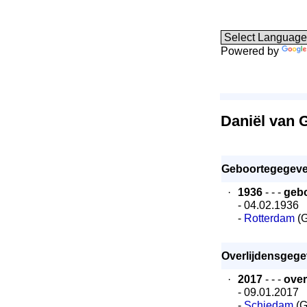
Powered by
Daniël van 
Geboortegegeve
·
1936
- - -
geb
- 04.02.1936
-
Rotterdam
(G
Overlijdensgege
·
2017
- - -
over
- 09.01.2017
-
Schiedam
(G