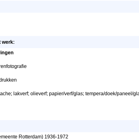
 werk:
ringen
renfotografie
fdrukken
ache; lakverf; olieverf; papier/verf/glas; tempera/doek/paneel/gl
meente Rotterdam) 1936-1972