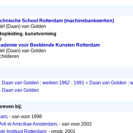
chnische School Rotterdam (machinebankwerken)
niël (Daan) van Golden
opleiding
,
kunstvorming
9
ademie voor Beeldende Kunsten Rotterdam
niël (Daan) van Golden
childeren
- Daan van Golden : werken 1962 - 1991 = Daan van Golden : w
- Daan van Golden
reven bij:
dam
; - van voor 1998
Arti et Amicitiae Amsterdam
; - van voor 2002
to Instituut Rotterdam
; - omstr. 2001