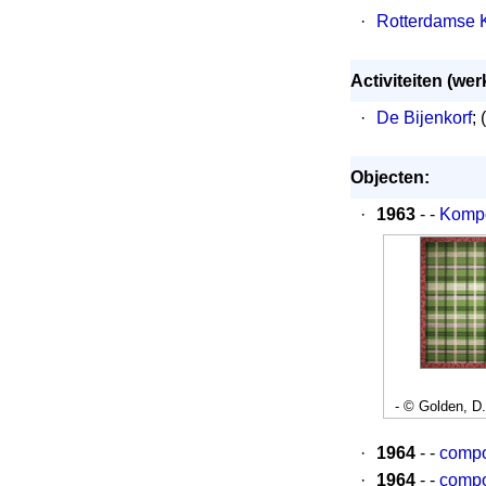
·
Rotterdamse K
Activiteiten (w
·
De Bijenkorf
; (
Objecten:
·
1963
- -
Kompo
- © Golden, D
·
1964
- -
compos
·
1964
- -
compo