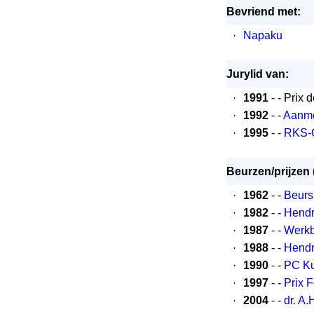
Bevriend met:
·
Napaku
Jurylid van:
·
1991
- - Prix
·
1992
- -
Aanmo
·
1995
- -
RKS-C
Beurzen/prijzen 
·
1962
- -
Beurs
·
1982
- -
Hendr
·
1987
- -
Werkb
·
1988
- -
Hendri
·
1990
- -
PC Ku
·
1997
- -
Prix 
·
2004
- -
dr. A.