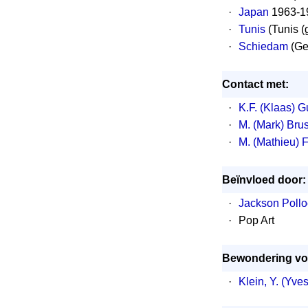
·
Japan
1963-1
·
Tunis
(Tunis (
·
Schiedam
(Ge
Contact met:
·
K.F. (Klaas) 
·
M. (Mark) Bru
·
M. (Mathieu) 
Beïnvloed door:
·
Jackson Pollo
·
Pop Art
Bewondering vo
·
Klein, Y. (Yves