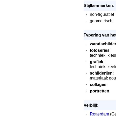
Stijlkenmerken:
·
non-figuratief
·
geometrisch
Typering van het
·
wandschilde
·
fotoseries
:
techniek: kleu
·
grafiek
:
techniek: zee
·
schilderijen
:
materiaal: gou
·
collages
·
portretten
Verblijf:
·
Rotterdam
(Ge