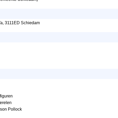
5/a, 3111ED Schiedam
figuren
erelen
son Pollock