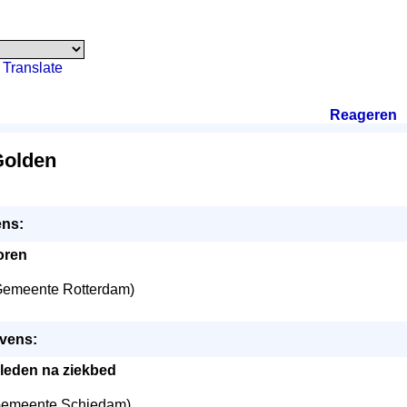
Translate
Reageren
.
Golden
ns:
oren
emeente Rotterdam)
vens:
leden na ziekbed
emeente Schiedam)