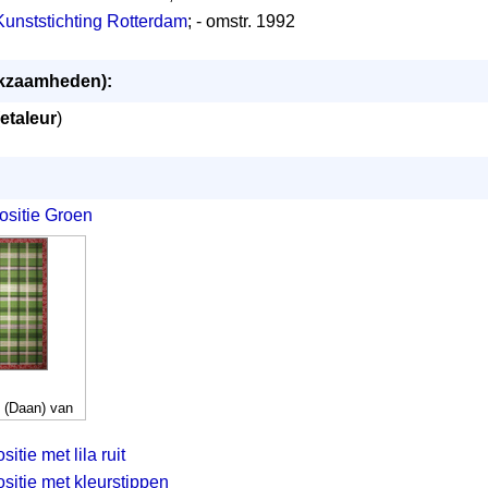
unststichting Rotterdam
; - omstr. 1992
erkzaamheden):
etaleur
)
sitie Groen
. (Daan) van
itie met lila ruit
sitie met kleurstippen