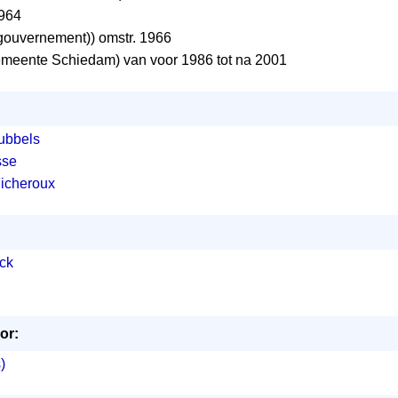
964
gouvernement)) omstr. 1966
meente Schiedam) van voor 1986 tot na 2001
Gubbels
sse
Ficheroux
ck
or:
)