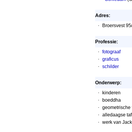
Adres:
·
Broersvest 9
Professie:
·
fotograaf
·
graficus
·
schilder
Onderwerp:
·
kinderen
·
boeddha
·
geometrische 
·
alledaagse taf
·
werk van Jack