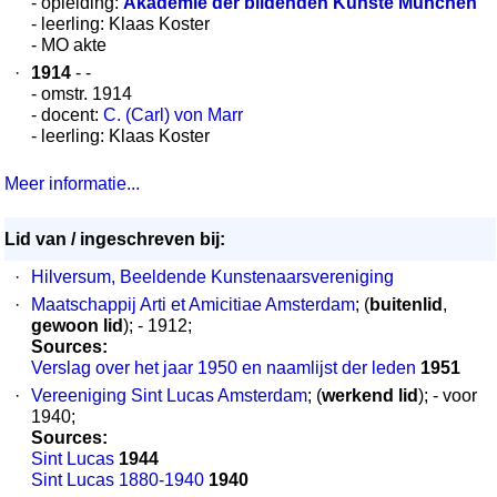
- opleiding:
Akademie der bildenden Künste München
- leerling: Klaas Koster
- MO akte
·
1914
- -
- omstr. 1914
- docent:
C. (Carl) von Marr
- leerling: Klaas Koster
Meer informatie...
Lid van / ingeschreven bij:
·
Hilversum, Beeldende Kunstenaarsvereniging
·
Maatschappij Arti et Amicitiae Amsterdam
; (
buitenlid
,
gewoon lid
); - 1912;
Sources:
Verslag over het jaar 1950 en naamlijst der leden
1951
·
Vereeniging Sint Lucas Amsterdam
; (
werkend lid
); - voor
1940;
Sources:
Sint Lucas
1944
Sint Lucas 1880-1940
1940