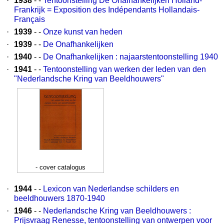
·
1938
- -
Tentoonstelling De Onafhankelijken Holland-
Frankrijk = Exposition des Indépendants Hollandais-
Français
·
1939
- -
Onze kunst van heden
·
1939
- -
De Onafhankelijken
·
1940
- -
De Onafhankelijken : najaarstentoonstelling 1940
·
1941
- -
Tentoonstelling van werken der leden van den
"Nederlandsche Kring van Beeldhouwers"
- cover catalogus
·
1944
- -
Lexicon van Nederlandse schilders en
beeldhouwers 1870-1940
·
1946
- -
Nederlandsche Kring van Beeldhouwers :
Prijsvraag Renesse, tentoonstelling van ontwerpen voor