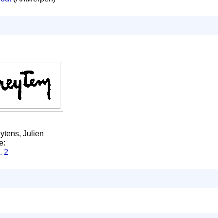
ytens, Julien
e:
. 2