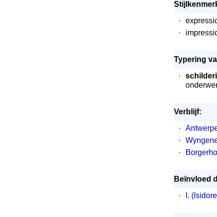
Stijlkenmer
·
expressi
·
impressi
Typering va
·
schilder
onderwerp
Verblijf:
·
Antwerp
·
Wyngen
·
Borgerho
Beïnvloed d
·
I. (Isido