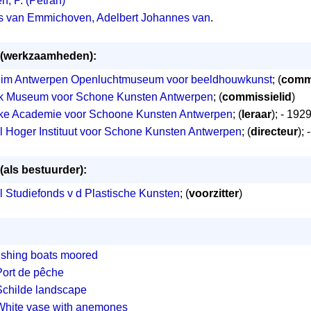
, P. (Petran)
 van Emmichoven, Adelbert Johannes van
.
n (werkzaamheden):
im Antwerpen Openluchtmuseum voor beeldhouwkunst
; (
commi
jk Museum voor Schone Kunsten Antwerpen
; (
commissielid
)
jke Academie voor Schoone Kunsten Antwerpen
; (
leraar
); - 192
l Hoger Instituut voor Schone Kunsten Antwerpen
; (
directeur
); 
 (als bestuurder):
l Studiefonds v d Plastische Kunsten
; (
voorzitter
)
ishing boats moored
Port de pêche
Schilde landscape
White vase with anemones