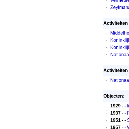
·
Vermeulen
·
Zeylmans
Activiteite
·
Middelhe
·
Koninkli
·
Koninkli
·
Nationaa
Activiteiten
·
Nationaa
Objecten:
·
1929
- -
f
·
1937
- -
·
1951
- -
·
1957
- -