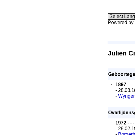
Powered by
Julien C
Geboortege
·
1897
- - 
- 28.03.
-
Wynge
Overlijden
·
1972
- - 
- 28.02.
-
Borgerh