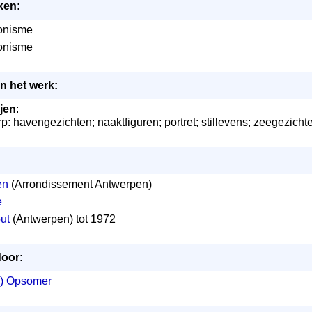
ken:
onisme
onisme
n het werk:
ijen
:
: havengezichten; naaktfiguren; portret; stillevens; zeegezicht
en
(Arrondissement Antwerpen)
e
ut
(Antwerpen) tot 1972
oor:
re) Opsomer