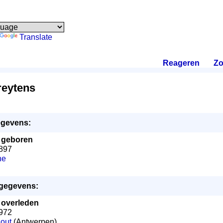
Translate
Reageren
.
Zo
reytens
gevens:
-
geboren
1897
ne
sgegevens:
-
overleden
1972
out
(Antwerpen)