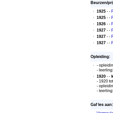
Beurzen/pri
·
1925
- -
P
·
1925
- -
P
·
1926
- -
P
·
1927
- -
P
·
1927
- -
P
·
1927
- -
P
Opleiding:
·
- opleidi
- leerling
·
1920
- -
- 1920 to
- opleidi
- leerling
Gaf les aan: