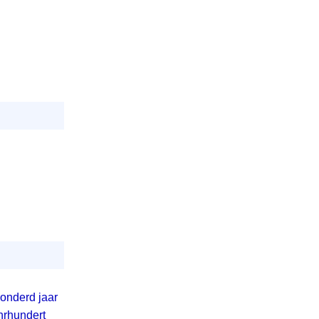
honderd jaar
hrhundert