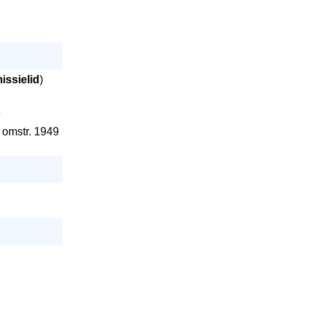
ssielid
)
9
- omstr. 1949