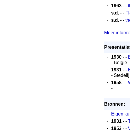
·
1963
- -
t
·
s.d.
- -
Fl
·
s.d.
- -
th
Meer informat
Presentaties
·
1930
- -
B
- België
·
1931
- -
B
- Stedel
·
1958
- -
W
-
Bronnen:
·
Eigen ku
·
1931
- -
T
·
1953
- -
V