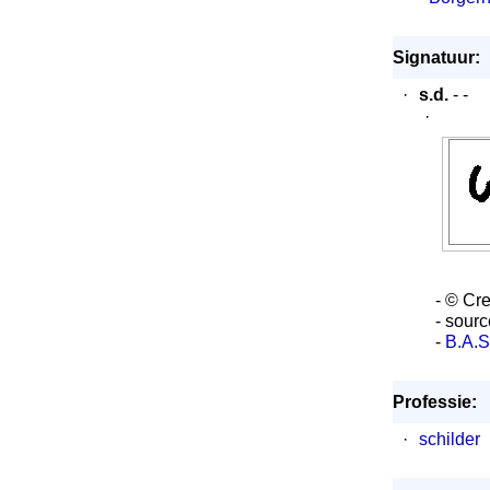
Signatuur:
·
s.d.
- -
·
- © Cre
- sourc
-
B.A.S
Professie:
·
schilder