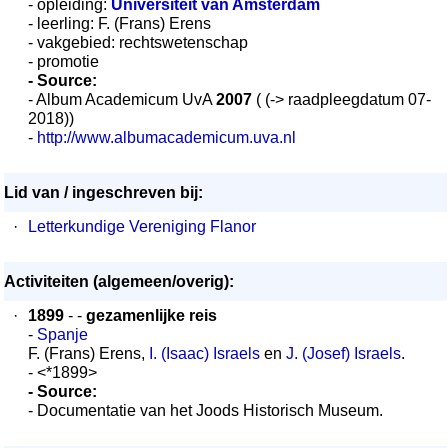
- opleiding:
Universiteit van Amsterdam
- leerling: F. (Frans) Erens
- vakgebied: rechtswetenschap
- promotie
- Source:
- Album Academicum UvA
2007
( (-> raadpleegdatum 07-
2018))
-
http://www.albumacademicum.uva.nl
Lid van / ingeschreven bij:
·
Letterkundige Vereniging Flanor
Activiteiten (algemeen/overig):
·
1899
- -
gezamenlijke reis
-
Spanje
F. (Frans) Erens,
I. (Isaac) Israels
en
J. (Josef) Israels
.
- <*1899>
- Source:
- Documentatie van het Joods Historisch Museum.