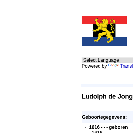
Powered by
Transl
Ludolph de Jon
Geboortegegevens:
·
1616
- - -
geboren
- 1616