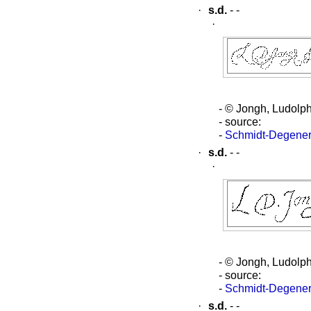
·
s.d.
- -
·
- © Jongh, Ludolp
- source:
-
Schmidt-Degener
·
s.d.
- -
·
- © Jongh, Ludolp
- source:
-
Schmidt-Degener
·
s.d.
- -