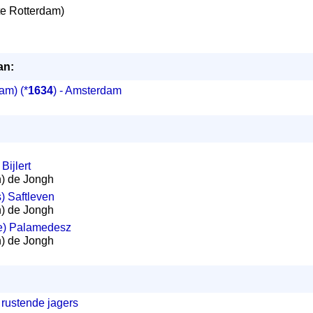
e Rotterdam)
an:
ham)
(*
1634
) - Amsterdam
Bijlert
ph) de Jongh
s) Saftleven
ph) de Jongh
ie) Palamedesz
ph) de Jongh
rustende jagers