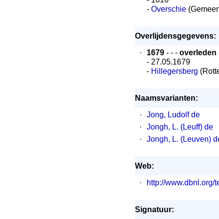
-
Overschie
(Gemeent
Overlijdensgegevens:
·
1679
- - -
overleden
- 27.05.1679
-
Hillegersberg
(Rott
Naamsvarianten:
·
Jong, Ludolf de
·
Jongh, L. (Leuff) de
·
Jongh, L. (Leuven) d
Web:
·
http://www.dbnl.or
Signatuur: