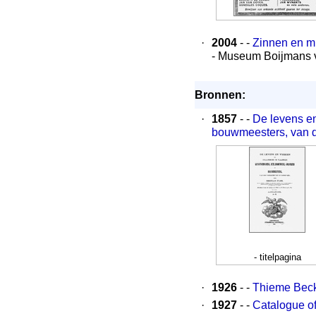
·
2004
- -
Zinnen en m
- Museum Boijmans 
Bronnen:
·
1857
- -
De levens e
bouwmeesters, van de
- titelpagina
·
1926
- -
Thieme Becke
·
1927
- -
Catalogue of