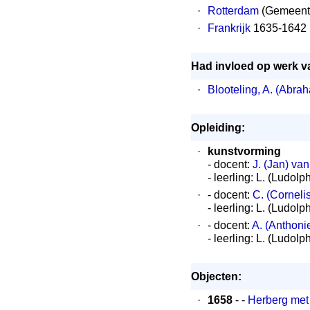
·
Rotterdam
(Gemeent
·
Frankrijk
1635-1642
Had invloed op werk v
·
Blooteling, A. (Abra
Opleiding:
·
kunstvorming
- docent:
J. (Jan) van 
- leerling: L. (Ludol
·
- docent:
C. (Corneli
- leerling: L. (Ludol
·
- docent:
A. (Anthon
- leerling: L. (Ludol
Objecten:
·
1658
- -
Herberg met 