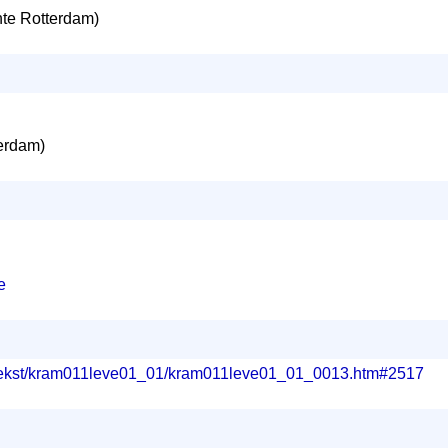
e Rotterdam)
erdam)
e
g/tekst/kram011leve01_01/kram011leve01_01_0013.htm#2517