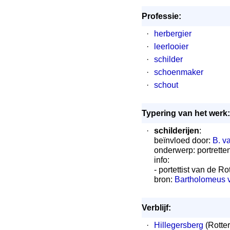
Professie:
·
herbergier
·
leerlooier
·
schilder
·
schoenmaker
·
schout
Typering van het werk:
·
schilderijen
:
beïnvloed door:
B. v
onderwerp: portrette
info:
- portettist van de R
bron:
Bartholomeus va
Verblijf:
·
Hillegersberg
(Rotte