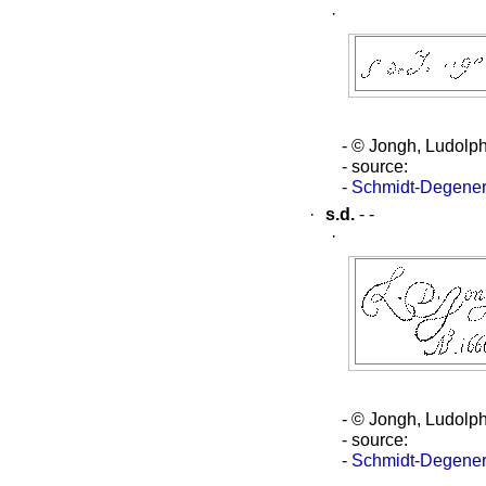
·
- © Jongh, Ludolp
- source:
-
Schmidt-Degener
·
s.d.
- -
·
- © Jongh, Ludolp
- source:
-
Schmidt-Degener