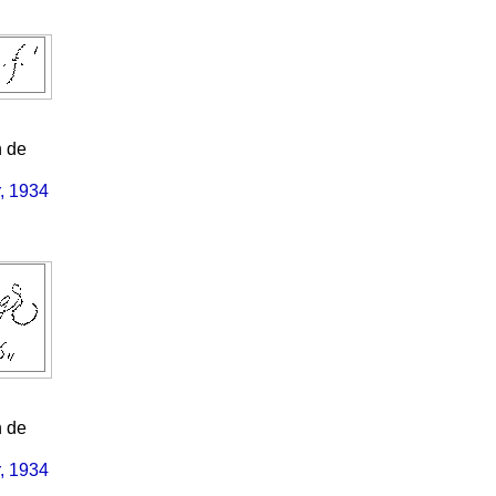
h de
, 1934
h de
, 1934