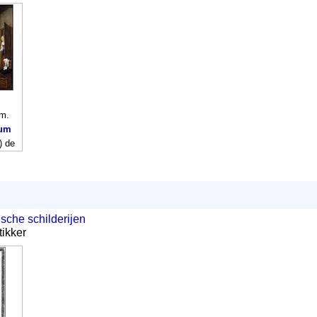
um.
eum
) de
sche schilderijen
tikker