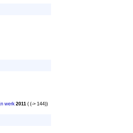
jn werk
2011
( (-> 144))